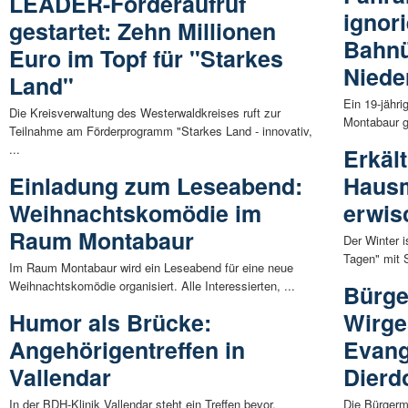
LEADER-Förderaufruf
ignori
gestartet: Zehn Millionen
Bahnü
Euro im Topf für "Starkes
Niede
Land"
Ein 19-jähr
Die Kreisverwaltung des Westerwaldkreises ruft zur
Montabaur ge
Teilnahme am Förderprogramm "Starkes Land - innovativ,
...
Erkäl
Einladung zum Leseabend:
Hausm
Weihnachtskomödie im
erwis
Raum Montabaur
Der Winter 
Tagen" mit 
Im Raum Montabaur wird ein Leseabend für eine neue
Weihnachtskomödie organisiert. Alle Interessierten, ...
Bürge
Humor als Brücke:
Wirge
Angehörigentreffen in
Evang
Vallendar
Dierdo
In der BDH-Klinik Vallendar steht ein Treffen bevor.
Die Bürgerm