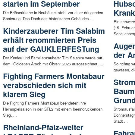
starten im September
Hubsc
Krank
Die Erlöserkirche in Neuhäusel steht vor einer dringenden
Sanierung. Das Dach des historischen Gebäudes ...
Ein schwere
(15. Februa
Kinderzauberer Tim Salabim
Schellenberg
erhält renommierten Preis
Augen
auf der GAUKLERFESTung
der A
Der Kinder- und Familienzauberer Tim Salabim wurde mit
dem "Goldenen Arsch mit Ohren" 2026 ausgezeichnet. ...
So richtig wi
gewesen, die
Fighting Farmers Montabaur
Strom
verabschieden sich mit
Baumb
klarem Sieg
Grun
Die Fighting Farmers Montabaur beendeten ihre
Heimspielsaison in der GFL2 mit einem beeindruckenden
Stromausfa
Sieg. ...
Donnerstagn
Stadt ...
Rheinland-Pfalz-weiter
Fahra