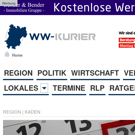
Werbung
Home
REGION
POLITIK
WIRTSCHAFT
VE
LOKALES
TERMINE
RLP
RATGE
REGION
|
KADEN