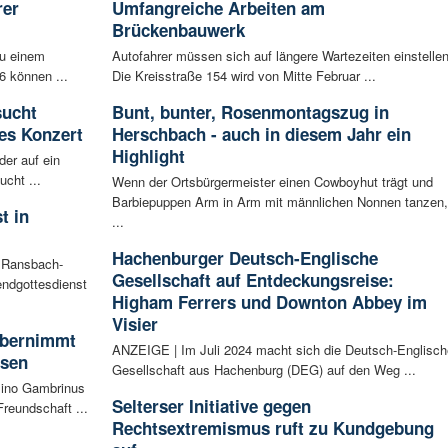
rer
Umfangreiche Arbeiten am
Brückenbauwerk
zu einem
Autofahrer müssen sich auf längere Wartezeiten einstellen
6 können ...
Die Kreisstraße 154 wird von Mitte Februar ...
sucht
Bunt, bunter, Rosenmontagszug in
es Konzert
Herschbach - auch in diesem Jahr ein
Highlight
der auf ein
cht ...
Wenn der Ortsbürgermeister einen Cowboyhut trägt und
Barbiepuppen Arm in Arm mit männlichen Nonnen tanzen,
t in
...
Hachenburger Deutsch-Englische
n Ransbach-
Gesellschaft auf Entdeckungsreise:
ndgottesdienst
Higham Ferrers und Downton Abbey im
Visier
 übernimmt
ANZEIGE | Im Juli 2024 macht sich die Deutsch-Englisch
usen
Gesellschaft aus Hachenburg (DEG) auf den Weg ...
sino Gambrinus
Selterser Initiative gegen
reundschaft ...
Rechtsextremismus ruft zu Kundgebung