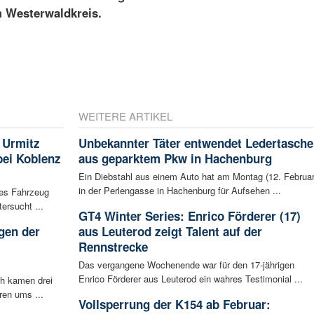
m Westerwaldkreis.
WEITERE ARTIKEL
 Urmitz
Unbekannter Täter entwendet Ledertasche
bei Koblenz
aus geparktem Pkw in Hachenburg
Ein Diebstahl aus einem Auto hat am Montag (12. Februar
in der Perlengasse in Hachenburg für Aufsehen ...
les Fahrzeug
ersucht ...
GT4 Winter Series: Enrico Förderer (17)
gen der
aus Leuterod zeigt Talent auf der
i
Rennstrecke
Das vergangene Wochenende war für den 17-jährigen
Enrico Förderer aus Leuterod ein wahres Testimonial ...
ch kamen drei
ren ums ...
Vollsperrung der K154 ab Februar: