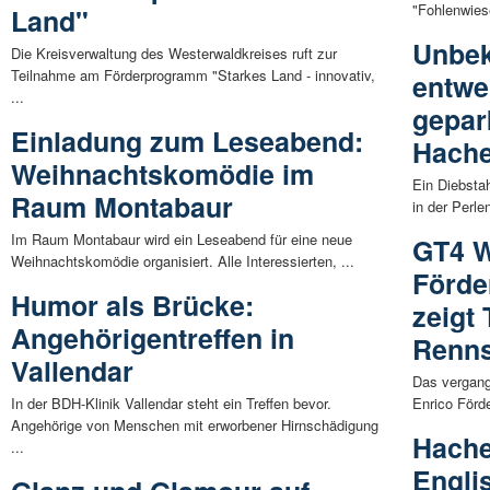
"Fohlenwiese
Land"
Unbek
Die Kreisverwaltung des Westerwaldkreises ruft zur
Teilnahme am Förderprogramm "Starkes Land - innovativ,
entwe
...
gepar
Einladung zum Leseabend:
Hach
Weihnachtskomödie im
Ein Diebsta
Raum Montabaur
in der Perl
Im Raum Montabaur wird ein Leseabend für eine neue
GT4 W
Weihnachtskomödie organisiert. Alle Interessierten, ...
Förde
Humor als Brücke:
zeigt 
Angehörigentreffen in
Renns
Vallendar
Das vergang
In der BDH-Klinik Vallendar steht ein Treffen bevor.
Enrico Förde
Angehörige von Menschen mit erworbener Hirnschädigung
Hache
...
Engli