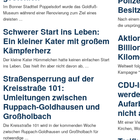
Polize
Im Bonner Stadtteil Poppelsdorf wurde das Goldfuß-
Besit
Museum während einer Renovierung zum Ziel eines
dreisten ...
Nach einem ö
die ursprüng
Schwerer Start ins Leben:
Aktio
Ein kleiner Kater mit großem
Billio
Kämpferherz
Kilom
Der kleine Kater Hümmelchen hatte keinen einfachen Start
ins Leben. Das hielt ihn aber nicht davon ab, ...
Weltweit fo
Kampagne "O
Straßensperrung auf der
CDU-I
Kreisstraße 101:
werde
Umleitungen zwischen
Aufar
Ruppach-Goldhausen und
nicht 
Großholbach
Mit einer Vi
Die Kreisstraße 101 wird in der kommenden Woche
Kirchen, Wo
zwischen Ruppach-Goldhausen und Großholbach für
notwendige ...