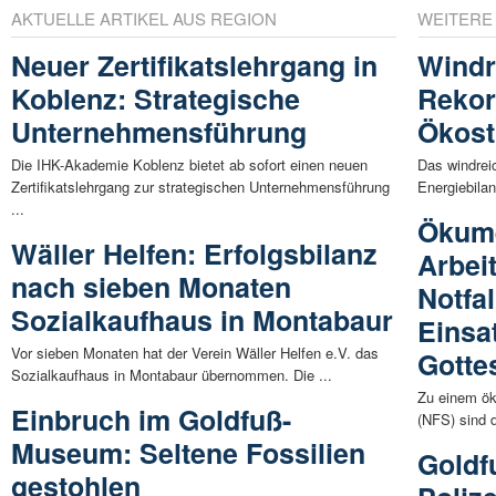
AKTUELLE ARTIKEL AUS REGION
WEITERE
Neuer Zertifikatslehrgang in
Windr
Koblenz: Strategische
Rekor
Unternehmensführung
Ökos
Die IHK-Akademie Koblenz bietet ab sofort einen neuen
Das windreic
Zertifikatslehrgang zur strategischen Unternehmensführung
Energiebilan
...
Ökum
Wäller Helfen: Erfolgsbilanz
Arbei
nach sieben Monaten
Notfal
Sozialkaufhaus in Montabaur
Einsa
Vor sieben Monaten hat der Verein Wäller Helfen e.V. das
Gotte
Sozialkaufhaus in Montabaur übernommen. Die ...
Zu einem ök
Einbruch im Goldfuß-
(NFS) sind d
Museum: Seltene Fossilien
Goldf
gestohlen