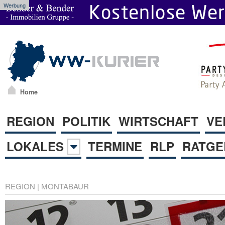
Werbung
Home
REGION
POLITIK
WIRTSCHAFT
VE
LOKALES
TERMINE
RLP
RATGE
REGION
|
MONTABAUR