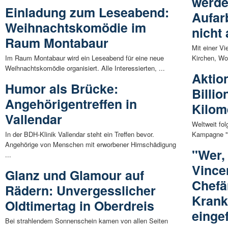
werde
Einladung zum Leseabend:
Aufar
Weihnachtskomödie im
nicht 
Raum Montabaur
Mit einer Vi
Im Raum Montabaur wird ein Leseabend für eine neue
Kirchen, Wo
Weihnachtskomödie organisiert. Alle Interessierten, ...
Aktio
Humor als Brücke:
Billio
Angehörigentreffen in
Kilom
Vallendar
Weltweit fo
In der BDH-Klinik Vallendar steht ein Treffen bevor.
Kampagne "O
Angehörige von Menschen mit erworbener Hirnschädigung
"Wer,
...
Vince
Glanz und Glamour auf
Chefä
Rädern: Unvergesslicher
Krank
Oldtimertag in Oberdreis
einge
Bei strahlendem Sonnenschein kamen von allen Seiten