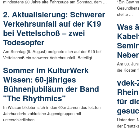
mindestens 20 Jahre alte Fahrzeuge am Sonntag, dem ...
"Ein Gewinn
Gesundheits
2. Aktualisierung: Schwerer
stellte ...
Verkehrsunfall auf der K19
Was ä
bei Vettelschoß – zwei
Kabel
Todesopfer
Semin
Am Sonntag (9. August) ereignete sich auf der K19 bei
Neben
Vettelschoß ein schwerer Verkehrsunfall. Beteiligt ...
Am 30. Juni
Sommer im KulturWerk
die Kosten f
Wissen: 60-jähriges
vdek-
Bühnenjubiläum der Band
Rhein
"The Rhythmics"
für d
In Wissen bildeten sich in den 60er Jahren des letzten
gesuc
Jahrhunderts zahlreiche Jugendgruppen mit
unterschiedlichen ...
Unter dem M
der Ersatzk