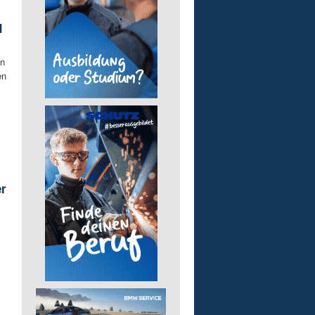
d
in
en
er