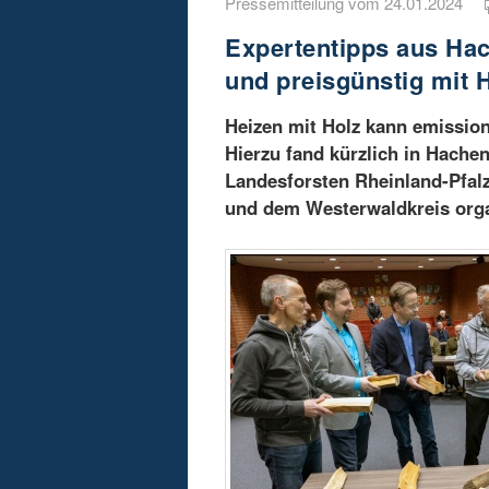
Pressemitteilung vom 24.01.2024
Expertentipps aus Ha
und preisgünstig mit 
Heizen mit Holz kann emission
Hierzu fand kürzlich in Hachen
Landesforsten Rheinland-Pfal
und dem Westerwaldkreis orga