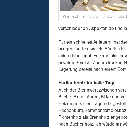
Wie heizt man richtig mit Holz? (Foto:
verschiedenen Aspekten ab und läs
Für ein schnelles Anfeuern, bei de
bringen, sollte etwa ein Fünftel 
seien dabei egal. Es kann also s
privaten Bereich. Zudem trockne Na
Lagerung bereits nach einem Som
Hartlaubholz für kalte Tage
Auch der Brennwert zwischen versc
Buche, Eiche, Ahorn, Birke und 
Heizen an kalten Tagen dargestellt
Hachenburg, kommentiert diesbezü
Fichtenholz als Brennholz angebo
nach Buchenholz. Ich würde mir w