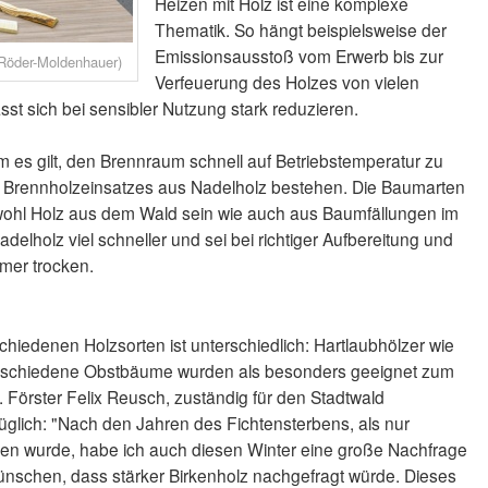
Heizen mit Holz ist eine komplexe
Thematik. So hängt beispielsweise der
Emissionsausstoß vom Erwerb bis zur
 Röder-Moldenhauer)
Verfeuerung des Holzes von vielen
st sich bei sensibler Nutzung stark reduzieren.
m es gilt, den Brennraum schnell auf Betriebstemperatur zu
des Brennholzeinsatzes aus Nadelholz bestehen. Die Baumarten
owohl Holz aus dem Wald sein wie auch aus Baumfällungen im
delholz viel schneller und sei bei richtiger Aufbereitung und
mer trocken.
hiedenen Holzsorten ist unterschiedlich: Hartlaubhölzer wie
verschiedene Obstbäume wurden als besonders geeignet zum
. Förster Felix Reusch, zuständig für den Stadtwald
glich: "Nach den Jahren des Fichtensterbens, als nur
ten wurde, habe ich auch diesen Winter eine große Nachfrage
ünschen, dass stärker Birkenholz nachgefragt würde. Dieses