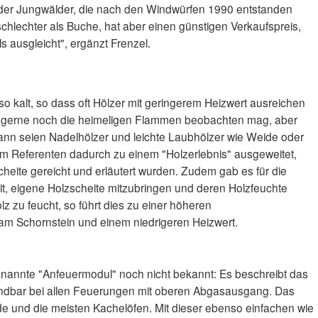
e der Jungwälder, die nach den Windwürfen 1990 entstanden
l schlechter als Buche, hat aber einen günstigen Verkaufspreis,
s ausgleicht", ergänzt Frenzel.
 so kalt, so dass oft Hölzer mit geringerem Heizwert ausreichen
 gerne noch die heimeligen Flammen beobachten mag, aber
nn seien Nadelhölzer und leichte Laubhölzer wie Weide oder
om Referenten dadurch zu einem "Holzerlebnis" ausgeweitet,
heite gereicht und erläutert wurden. Zudem gab es für die
t, eigene Holzscheite mitzubringen und deren Holzfeuchte
z zu feucht, so führt dies zu einer höheren
am Schornstein und einem niedrigeren Heizwert.
annte "Anfeuermodul" noch nicht bekannt: Es beschreibt das
ndbar bei allen Feuerungen mit oberen Abgasausgang. Das
rde und die meisten Kachelöfen. Mit dieser ebenso einfachen wie