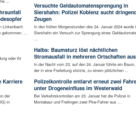
he ...
Versuchte Geldautomatensprengung in
rsunfall
Siershahn: Polizei Koblenz sucht dringen
odesopfer
Zeugen
en Linkenbach
In den frühen Morgenstunden des 24. Januar 2024 wurde 
n gekommen. ...
Siershahn ein Versuch zur Sprengung eines Geldautomat
...
Halbs: Baumsturz löst nächtlichen
Stromausfall in mehreren Ortschaften aus
ung oder ihr
In der Nacht vom 23. auf den 24. Januar führte ein Baum,
der in eine Freileitung stürzte, zu einem plötzlichen ...
 Karriere
Polizeikontrolle entlarvt erneut zwei Fahr
unter Drogeneinfluss im Westerwald
on der
Bei Verkehrskontrollen am 23. Januar hat die Polizei in
G) in
Montabaur und Freilingen zwei Pkw-Fahrer aus ...