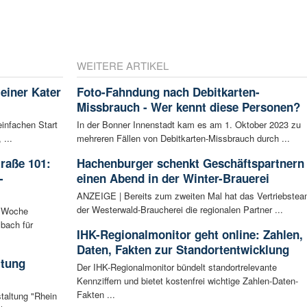
WEITERE ARTIKEL
leiner Kater
Foto-Fahndung nach Debitkarten-
Missbrauch - Wer kennt diese Personen?
infachen Start
In der Bonner Innenstadt kam es am 1. Oktober 2023 zu
 ...
mehreren Fällen von Debitkarten-Missbrauch durch ...
raße 101:
Hachenburger schenkt Geschäftspartnern
-
einen Abend in der Winter-Brauerei
ANZEIGE | Bereits zum zweiten Mal hat das Vertriebste
der Westerwald-Braucherei die regionalen Partner ...
n Woche
bach für
IHK-Regionalmonitor geht online: Zahlen,
Daten, Fakten zur Standortentwicklung
ltung
Der IHK-Regionalmonitor bündelt standortrelevante
Kennziffern und bietet kostenfrei wichtige Zahlen-Daten-
Fakten ...
staltung "Rhein