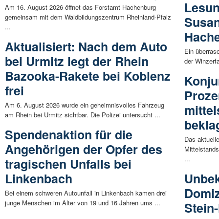
Lesun
Am 16. August 2026 öffnet das Forstamt Hachenburg
gemeinsam mit dem Waldbildungszentrum Rheinland-Pfalz
Susan
...
Hach
Aktualisiert: Nach dem Auto
Ein überras
bei Urmitz legt der Rhein
der Winzerfa
Bazooka-Rakete bei Koblenz
Konju
frei
Proze
Am 6. August 2026 wurde ein geheimnisvolles Fahrzeug
mitte
am Rhein bei Urmitz sichtbar. Die Polizei untersucht ...
bekla
Spendenaktion für die
Das aktuell
Angehörigen der Opfer des
Mittelstand
...
tragischen Unfalls bei
Linkenbach
Unbek
Domiz
Bei einem schweren Autounfall in Linkenbach kamen drei
junge Menschen im Alter von 19 und 16 Jahren ums ...
Stein