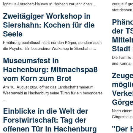
Ignatius-Lötschert-Hauses in Horbach zur jährlichen ...
2023 auf gr
stattdessen 
Zweitägiger Workshop in
Phäno
Siershahn: Kochen für die
der T
Seele
Mittel
Ernährung beeinflusst nicht nur den Körper, sondern auch
Stadt
die Psyche. Ein besonderer Workshop in Siershahn ...
Die Familie
Museumsfest in
und Karina) 
Hachenburg: Mitmachspaß
Zeuge
vom Korn zum Brot
mögli
Am 16. August 2026 öffnet das Landschaftsmuseum
Verke
Westerwald in Hachenburg seine Türen für ein besonderes
...
Görg
Einblicke in die Welt der
Nach einem 
Görgeshause
Forstwirtschaft: Tag der
offenen Tür in Hachenburg
"Der 