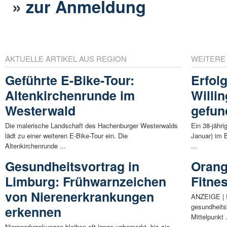
»
zur Anmeldung
AKTUELLE ARTIKEL AUS REGION
WEITERE
Geführte E-Bike-Tour:
Erfol
Altenkirchenrunde im
Willi
Westerwald
gefun
Die malerische Landschaft des Hachenburger Westerwalds
Ein 38-jähr
lädt zu einer weiteren E-Bike-Tour ein. Die
Januar) im 
Altenkirchenrunde ...
...
Gesundheitsvortrag in
Orang
Limburg: Frühwarnzeichen
Fitne
von Nierenerkrankungen
ANZEIGE | 
gesundheits
erkennen
Mittelpunkt .
Nierenerkrankungen bleiben oft lange unbemerkt, bis sie