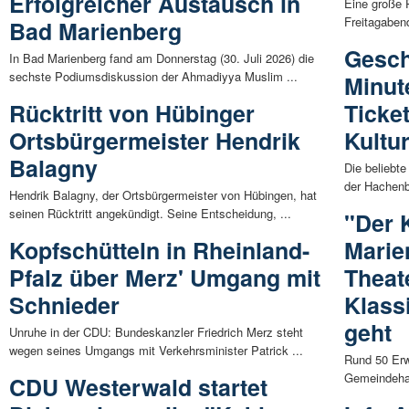
Erfolgreicher Austausch in
Eine große P
Freitagabend
Bad Marienberg
Gesch
In Bad Marienberg fand am Donnerstag (30. Juli 2026) die
sechste Podiumsdiskussion der Ahmadiyya Muslim ...
Minut
Rücktritt von Hübinger
Ticke
Ortsbürgermeister Hendrik
Kultur
Balagny
Die beliebt
der Hachenbu
Hendrik Balagny, der Ortsbürgermeister von Hübingen, hat
seinen Rücktritt angekündigt. Seine Entscheidung, ...
"Der 
Kopfschütteln in Rheinland-
Marie
Pfalz über Merz' Umgang mit
Theat
Schnieder
Klass
geht
Unruhe in der CDU: Bundeskanzler Friedrich Merz steht
wegen seines Umgangs mit Verkehrsminister Patrick ...
Rund 50 Er
Gemeindehau
CDU Westerwald startet