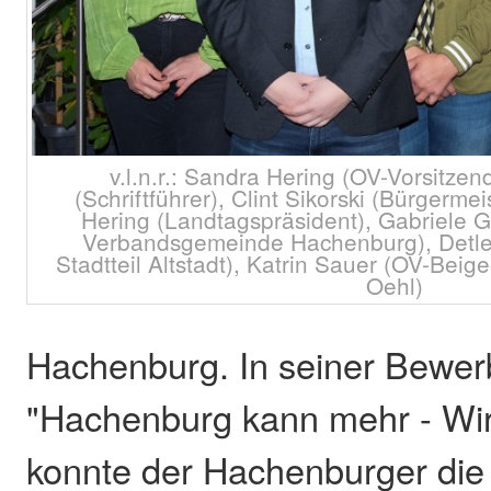
v.l.n.r.: Sandra Hering (OV-Vorsitze
(Schriftführer), Clint Sikorski (Bürgerme
Hering (Landtagspräsident), Gabriele G
Verbandsgemeinde Hachenburg), Detlef
Stadtteil Altstadt), Katrin Sauer (OV-Beig
Oehl)
Hachenburg. In seiner Bewe
"Hachenburg kann mehr - Wi
konnte der Hachenburger die