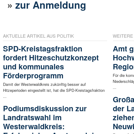
»
zur Anmeldung
AKTUELLE ARTIKEL AUS POLITIK
WEITERE
SPD-Kreistagsfraktion
Amt g
fordert Hitzeschutzkonzept
Hochw
und kommunales
Regio
Förderprogramm
Für die kom
Niederschlä
Damit der Westerwaldkreis zukünftig besser auf
...
Hitzeperioden eingestellt ist, hat die SPD-Kreistagsfraktion
...
Großa
Podiumsdiskussion zur
der L
Landratswahl im
ziehe
Westerwaldkreis:
Neuw