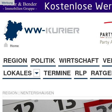
Werbung
Home
REGION
POLITIK
WIRTSCHAFT
VE
LOKALES
TERMINE
RLP
RATGE
REGION
|
NENTERSHAUSEN