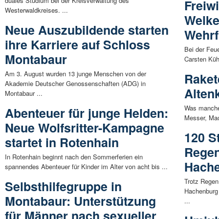
duales Studium bei der Kreisverwaltung des
Freiw
Westerwaldkreises. ...
Welke
Neue Auszubildende starten
Wehrf
ihre Karriere auf Schloss
Bei der Feu
Montabaur
Carsten Kühn
Am 3. August wurden 13 junge Menschen von der
Raket
Akademie Deutscher Genossenschaften (ADG) in
Alten
Montabaur ...
Was manche
Abenteuer für junge Helden:
Messer, Mac
Neue Wolfsritter-Kampagne
120 S
startet in Rotenhain
Regen
In Rotenhain beginnt nach den Sommerferien ein
Hach
spannendes Abenteuer für Kinder im Alter von acht bis ...
Trotz Regen
Selbsthilfegruppe in
Hachenburg 
Montabaur: Unterstützung
...
für Männer nach sexueller