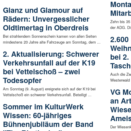
Monta
Glanz und Glamour auf
Mitar
Rädern: Unvergesslicher
Zehn bis 35 
Oldtimertag in Oberdreis
der ADG. Di
Bei strahlendem Sonnenschein kamen von allen Seiten
2.600
mindestens 20 Jahre alte Fahrzeuge am Sonntag, dem ...
Weihn
2. Aktualisierung: Schwerer
bei 2
Verkehrsunfall auf der K19
Tasch
bei Vettelschoß – zwei
Auch die Zw
Todesopfer
Westerwald w
Am Sonntag (9. August) ereignete sich auf der K19 bei
VG Mo
Vettelschoß ein schwerer Verkehrsunfall. Beteiligt ...
an Ar
Sommer im KulturWerk
Wiese
Wissen: 60-jähriges
Ameis
Bühnenjubiläum der Band
Der Wiesenk