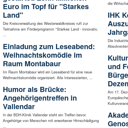
die Wirtscha
Euro im Topf für "Starkes
Land"
IHK K
Auszu
Die Kreisverwaltung des Westerwaldkreises ruft zur
Teilnahme am Förderprogramm "Starkes Land - innovativ,
Jahrg
...
Die Industr
Einladung zum Leseabend:
Absolventen 
Weihnachtskomödie im
Kultu
Raum Montabaur
und F
Im Raum Montabaur wird ein Leseabend für eine neue
Bürge
Weihnachtskomödie organisiert. Alle Interessierten, ...
Dezem
Humor als Brücke:
Am 17. Deze
Angehörigentreffen in
Europäische
Kulturverans
Vallendar
Akade
In der BDH-Klinik Vallendar steht ein Treffen bevor.
Angehörige von Menschen mit erworbener Hirnschädigung
Genos
...