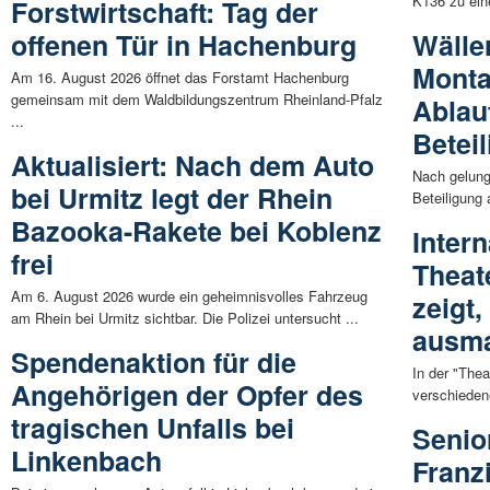
K136 zu eine
Forstwirtschaft: Tag der
offenen Tür in Hachenburg
Wälle
Monta
Am 16. August 2026 öffnet das Forstamt Hachenburg
gemeinsam mit dem Waldbildungszentrum Rheinland-Pfalz
Ablau
...
Betei
Aktualisiert: Nach dem Auto
Nach gelung
bei Urmitz legt der Rhein
Beteiligung 
Bazooka-Rakete bei Koblenz
Inter
frei
Theat
Am 6. August 2026 wurde ein geheimnisvolles Fahrzeug
zeigt
am Rhein bei Urmitz sichtbar. Die Polizei untersucht ...
ausm
Spendenaktion für die
In der "The
Angehörigen der Opfer des
verschieden
tragischen Unfalls bei
Senio
Linkenbach
Franzi