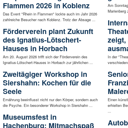
Flammen 2026 in Koblenz
Am Sonntag,
Marienberg z
Das Event "Rhein in Flammen" lockte auch im Jahr 2026
zahlreiche Besucher nach Koblenz. Trotz der Absage ...
Inter
Förderverein plant Zukunft
Theat
des Ignatius-Lötschert-
zeigt
Hauses in Horbach
ausm
Am 20. August 2026 trifft sich der Förderverein des
In der "The
Ignatius-Lötschert-Hauses in Horbach zur jährlichen ...
verschieden
Zweitägiger Workshop in
Senio
Siershahn: Kochen für die
Franzi
Seele
Maler
Ernährung beeinflusst nicht nur den Körper, sondern auch
Einen künst
die Psyche. Ein besonderer Workshop in Siershahn ...
erhielten B
...
Museumsfest in
Autob
Hachenburg: Mitmachspaß