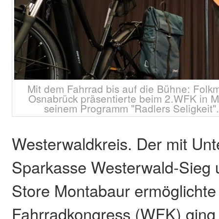
Mit dem Fahrrad bis auf die Bühne: Folk
Osnabrück präsentierte beim 2.WFK in 
seinem Programm "Radlers Seligkeit". 
Westerwaldkreis. Der mit Unt
Sparkasse Westerwald-Sieg
Store Montabaur ermöglichte 
Fahrradkongress (WFK) ging 