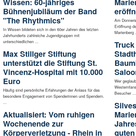
Wissen: 60-jähriges
Marie
Bühnenjubiläum der Band
eröffn
"The Rhythmics"
Am Donnerst
Eröffnung d
In Wissen bildeten sich in den 60er Jahren des letzten
Marienberg .
Jahrhunderts zahlreiche Jugendgruppen mit
unterschiedlichen ...
Truck
Max Stillger Stiftung
Stadt
unterstützt die Stiftung St.
Baumb
Vincenz-Hospital mit 10.000
Saloo
Euro
Wer geglaub
Westernfans
Häufig sind persönliche Erfahrungen der Anlass für das
Besucher ..
besondere Engagement von Spenderinnen und Spendern.
...
Silves
Aktualisiert: Vom ruhigen
Marie
Wochenende zur
Jahre
Körperverletzung - Rhein in
guten