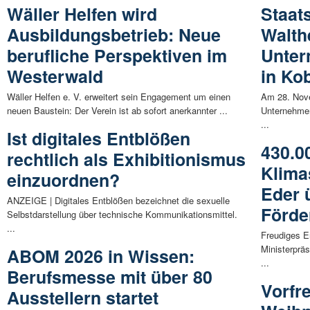
Wäller Helfen wird
Staat
Ausbildungsbetrieb: Neue
Walthe
berufliche Perspektiven im
Unter
Westerwald
in Ko
Wäller Helfen e. V. erweitert sein Engagement um einen
Am 28. Nove
neuen Baustein: Der Verein ist ab sofort anerkannter ...
Unternehmer
...
Ist digitales Entblößen
430.0
rechtlich als Exhibitionismus
Klima
einzuordnen?
Eder 
ANZEIGE | Digitales Entblößen bezeichnet die sexuelle
Förde
Selbstdarstellung über technische Kommunikationsmittel.
...
Freudiges Er
Ministerprä
ABOM 2026 in Wissen:
...
Berufsmesse mit über 80
Vorfr
Ausstellern startet