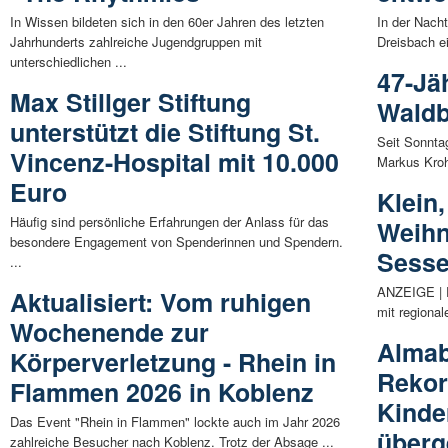
In Wissen bildeten sich in den 60er Jahren des letzten
In der Nach
Jahrhunderts zahlreiche Jugendgruppen mit
Dreisbach e
unterschiedlichen ...
47-Jä
Max Stillger Stiftung
Waldb
unterstützt die Stiftung St.
Seit Sonntag
Vincenz-Hospital mit 10.000
Markus Kroh
Euro
Klein,
Häufig sind persönliche Erfahrungen der Anlass für das
Weihn
besondere Engagement von Spenderinnen und Spendern.
Sesse
...
ANZEIGE | 
Aktualisiert: Vom ruhigen
mit regiona
Wochenende zur
Almab
Körperverletzung - Rhein in
Rekor
Flammen 2026 in Koblenz
Kinde
Das Event "Rhein in Flammen" lockte auch im Jahr 2026
über
zahlreiche Besucher nach Koblenz. Trotz der Absage ...