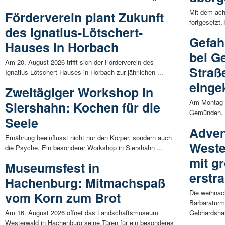
Mit dem ach
Förderverein plant Zukunft
fortgesetzt,
des Ignatius-Lötschert-
Gefah
Hauses in Horbach
bei G
Am 20. August 2026 trifft sich der Förderverein des
Straß
Ignatius-Lötschert-Hauses in Horbach zur jährlichen ...
einge
Zweitägiger Workshop in
Am Montag 
Siershahn: Kochen für die
Gemünden, W
Seele
Adven
Ernährung beeinflusst nicht nur den Körper, sondern auch
Weste
die Psyche. Ein besonderer Workshop in Siershahn ...
mit g
Museumsfest in
erstra
Hachenburg: Mitmachspaß
Die weihnach
vom Korn zum Brot
Barbaraturm
Am 16. August 2026 öffnet das Landschaftsmuseum
Gebhardshai
Westerwald in Hachenburg seine Türen für ein besonderes