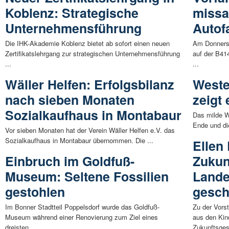
Koblenz: Strategische
missa
Unternehmensführung
Autofa
Die IHK-Akademie Koblenz bietet ab sofort einen neuen
Am Donners
Zertifikatslehrgang zur strategischen Unternehmensführung
auf der B41
...
...
Wäller Helfen: Erfolgsbilanz
Weste
nach sieben Monaten
zeigt 
Sozialkaufhaus in Montabaur
Das milde W
Ende und die
Vor sieben Monaten hat der Verein Wäller Helfen e.V. das
Sozialkaufhaus in Montabaur übernommen. Die ...
Ellen
Einbruch im Goldfuß-
Zukun
Museum: Seltene Fossilien
Lande
gestohlen
gesch
Im Bonner Stadtteil Poppelsdorf wurde das Goldfuß-
Zu der Vors
Museum während einer Renovierung zum Ziel eines
aus den Kin
dreisten ...
Zukunftsges