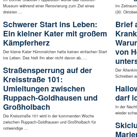
Museum während einer Renovierung zum Ziel eines
Im Zeitraum
dreisten ...
(30. Oktobe
Schwerer Start ins Leben:
Brief
Ein kleiner Kater mit großem
Krank
Kämpferherz
Warum
von H
Der kleine Kater Hümmelchen hatte keinen einfachen Start
ins Leben. Das hielt ihn aber nicht davon ab, ...
unter
Straßensperrung auf der
Der Altenki
Schreiben a
Kreisstraße 101:
Umleitungen zwischen
Hallo
Ruppach-Goldhausen und
darf i
Großholbach
In der Nach
wieder scha
Die Kreisstraße 101 wird in der kommenden Woche
zwischen Ruppach-Goldhausen und Großholbach für
Skicl
notwendige ...
Marie