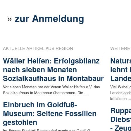
»
zur Anmeldung
AKTUELLE ARTIKEL AUS REGION
WEITERE
Wäller Helfen: Erfolgsbilanz
Naturs
nach sieben Monaten
lehnt
Sozialkaufhaus in Montabaur
Lande
Vor sieben Monaten hat der Verein Wäller Helfen e.V. das
Viel Wirbel
Sozialkaufhaus in Montabaur übernommen. Die ...
Landesjagdg
kritisieren ..
Einbruch im Goldfuß-
Ruppa
Museum: Seltene Fossilien
Diebs
gestohlen
- Zeu
Im Bonner Stadtteil Poppelsdorf wurde das Goldfuß-