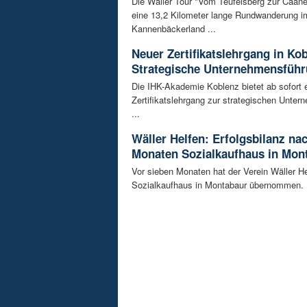
Die Wäller Tour "Vom Teufelsberg zur Caane
eine 13,2 Kilometer lange Rundwanderung i
Kannenbäckerland ...
Neuer Zertifikatslehrgang in Ko
Strategische Unternehmensfüh
Die IHK-Akademie Koblenz bietet ab sofort 
Zertifikatslehrgang zur strategischen Unte
...
Wäller Helfen: Erfolgsbilanz na
Monaten Sozialkaufhaus in Mon
Vor sieben Monaten hat der Verein Wäller He
Sozialkaufhaus in Montabaur übernommen. D