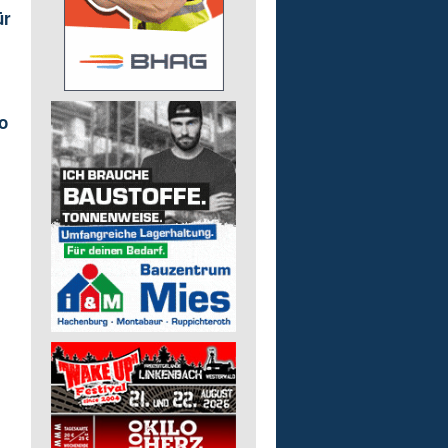
ür
o
.