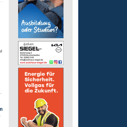
ad
.
rn
r