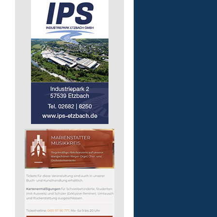
Pädagogische Fachkraft
für die Wohnstätte
Lebenshilfe im Landkreis Altenk
GmbH
57632 Flammersfeld