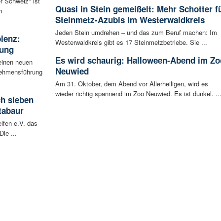
r Schweiz" ist
Quasi in Stein gemeißelt: Mehr Schotter f
m
Steinmetz-Azubis im Westerwaldkreis
Jeden Stein umdrehen – und das zum Beruf machen: Im
blenz:
Westerwaldkreis gibt es 17 Steinmetzbetriebe. Sie ...
rung
Es wird schaurig: Halloween-Abend im Zo
einen neuen
Neuwied
rnehmensführung
Am 31. Oktober, dem Abend vor Allerheiligen, wird es
wieder richtig spannend im Zoo Neuwied. Es ist dunkel. ..
ch sieben
tabaur
lfen e.V. das
ie ...