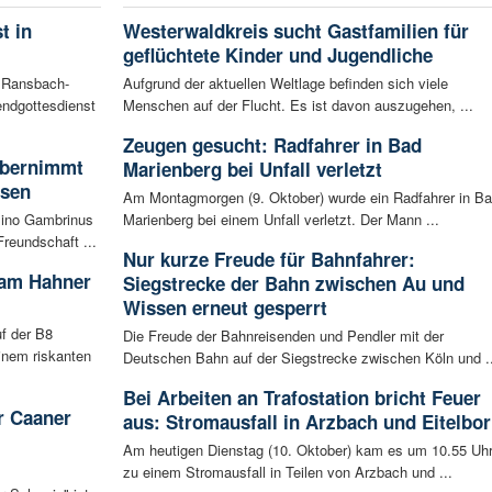
t in
Westerwaldkreis sucht Gastfamilien für
geflüchtete Kinder und Jugendliche
n Ransbach-
Aufgrund der aktuellen Weltlage befinden sich viele
ndgottesdienst
Menschen auf der Flucht. Es ist davon auszugehen, ...
Zeugen gesucht: Radfahrer in Bad
 übernimmt
Marienberg bei Unfall verletzt
usen
Am Montagmorgen (9. Oktober) wurde ein Radfahrer in B
sino Gambrinus
Marienberg bei einem Unfall verletzt. Der Mann ...
reundschaft ...
Nur kurze Freude für Bahnfahrer:
 am Hahner
Siegstrecke der Bahn zwischen Au und
Wissen erneut gesperrt
f der B8
Die Freude der Bahnreisenden und Pendler mit der
inem riskanten
Deutschen Bahn auf der Siegstrecke zwischen Köln und ..
Bei Arbeiten an Trafostation bricht Feuer
r Caaner
aus: Stromausfall in Arzbach und Eitelbo
Am heutigen Dienstag (10. Oktober) kam es um 10.55 Uh
zu einem Stromausfall in Teilen von Arzbach und ...