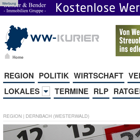
Werbung
Home
REGION
POLITIK
WIRTSCHAFT
VE
LOKALES
TERMINE
RLP
RATGE
REGION
|
DERNBACH (WESTERWALD)