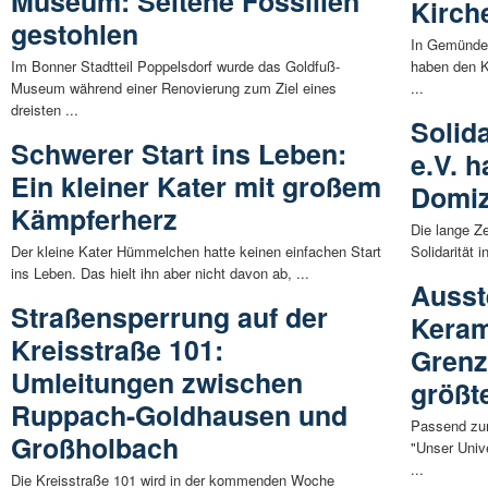
Museum: Seltene Fossilien
Kirch
gestohlen
In Gemünden
Im Bonner Stadtteil Poppelsdorf wurde das Goldfuß-
haben den 
Museum während einer Renovierung zum Ziel eines
...
dreisten ...
Solida
Schwerer Start ins Leben:
e.V. h
Ein kleiner Kater mit großem
Domiz
Kämpferherz
Die lange Ze
Der kleine Kater Hümmelchen hatte keinen einfachen Start
Solidarität 
ins Leben. Das hielt ihn aber nicht davon ab, ...
Ausst
Straßensperrung auf der
Kera
Kreisstraße 101:
Grenz
Umleitungen zwischen
größt
Ruppach-Goldhausen und
Passend zu
Großholbach
"Unser Uni
...
Die Kreisstraße 101 wird in der kommenden Woche