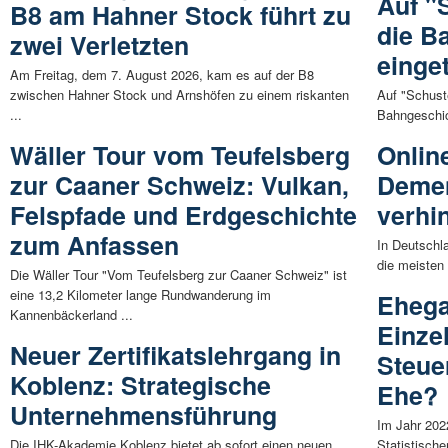
Auf "
B8 am Hahner Stock führt zu
die B
zwei Verletzten
einge
Am Freitag, dem 7. August 2026, kam es auf der B8
zwischen Hahner Stock und Arnshöfen zu einem riskanten
Auf "Schust
...
Bahngeschic
Wäller Tour vom Teufelsberg
Onlin
zur Caaner Schweiz: Vulkan,
Deme
Felspfade und Erdgeschichte
verhi
zum Anfassen
In Deutschl
die meisten 
Die Wäller Tour "Vom Teufelsberg zur Caaner Schweiz" ist
eine 13,2 Kilometer lange Rundwanderung im
Ehega
Kannenbäckerland ...
Einze
Neuer Zertifikatslehrgang in
Steue
Koblenz: Strategische
Ehe?
Unternehmensführung
Im Jahr 202
Die IHK-Akademie Koblenz bietet ab sofort einen neuen
Statistisch