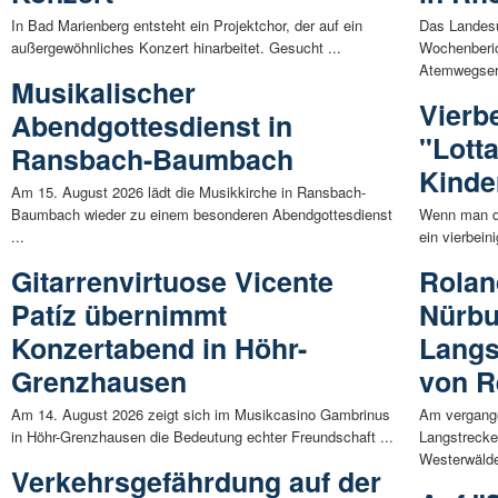
In Bad Marienberg entsteht ein Projektchor, der auf ein
Das Landes
außergewöhnliches Konzert hinarbeitet. Gesucht ...
Wochenberic
Atemwegser
Musikalischer
Vierb
Abendgottesdienst in
"Lotta
Ransbach-Baumbach
Kinde
Am 15. August 2026 lädt die Musikkirche in Ransbach-
Baumbach wieder zu einem besonderen Abendgottesdienst
Wenn man de
...
ein vierbei
Gitarrenvirtuose Vicente
Rolan
Patíz übernimmt
Nürbu
Konzertabend in Höhr-
Langs
Grenzhausen
von R
Am 14. August 2026 zeigt sich im Musikcasino Gambrinus
Am vergang
in Höhr-Grenzhausen die Bedeutung echter Freundschaft ...
Langstrecke
Westerwälder
Verkehrsgefährdung auf der