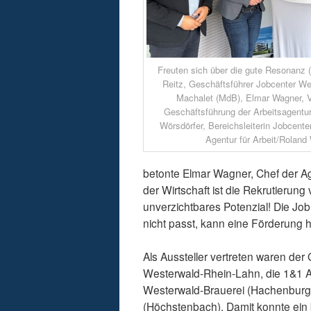
Freuten sich über die gute Resonanz (v
Reitz, Geschäftsführer Jobcenter We
Machalet (MdB), Elmar Wagner, V
Geschäftsführung der Arbeitsagentu
Wörsdörfer, Bereichsleiterin Jobcente
Agentur für Arbeit/Roland
betonte Elmar Wagner, Chef der Ag
der Wirtschaft ist die Rekrutierung
unverzichtbares Potenzial! Die 
nicht passt, kann eine Förderung h
Als Aussteller vertreten waren der
Westerwald-Rhein-Lahn, die 1&1 A
Westerwald-Brauerei (Hachenburg)
(Höchstenbach). Damit konnte ein 