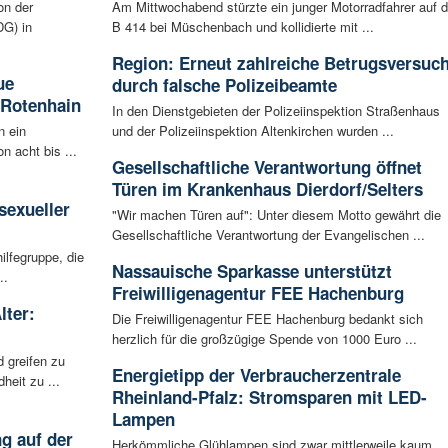
on der
Am Mittwochabend stürzte ein junger Motorradfahrer auf d
G) in
B 414 bei Müschenbach und kollidierte mit ...
Region: Erneut zahlreiche Betrugsversuc
ue
durch falsche Polizeibeamte
 Rotenhain
In den Dienstgebieten der Polizeiinspektion Straßenhaus
n ein
und der Polizeiinspektion Altenkirchen wurden ...
n acht bis ...
Gesellschaftliche Verantwortung öffnet
:
Türen im Krankenhaus Dierdorf/Selters
sexueller
"Wir machen Türen auf": Unter diesem Motto gewährt die
Gesellschaftliche Verantwortung der Evangelischen ...
ilfegruppe, die
Nassauische Sparkasse unterstützt
..
Freiwilligenagentur FEE Hachenburg
lter:
Die Freiwilligenagentur FEE Hachenburg bedankt sich
herzlich für die großzügige Spende von 1000 Euro ...
 greifen zu
Energietipp der Verbraucherzentrale
eit zu ...
Rheinland-Pfalz: Stromsparen mit LED-
Lampen
g auf der
Herkömmliche Glühlampen sind zwar mittlerweile kaum