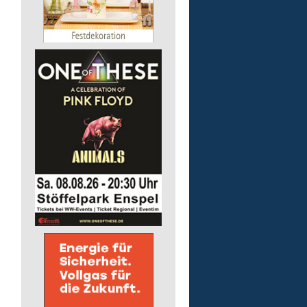
pädagogische Fachkraft
in Teilzeit
Lebenshilfe im Landkreis Altenk
GmbH
57518 Alsdorf