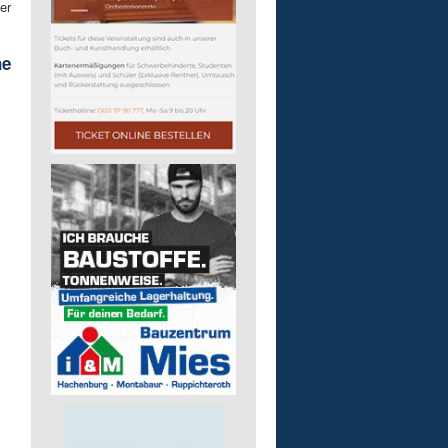
er
he