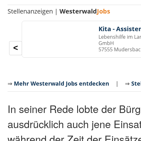
Stellenanzeigen |
Westerwald
Jobs
Kita - Assist
Lebenshilfe im La
GmbH
<
57555 Mudersba
⇒
Mehr Westerwald Jobs entdecken
| ⇒
Ste
In seiner Rede lobte der Bür
ausdrücklich auch jene Einsat
während der Zeit der Einsätze