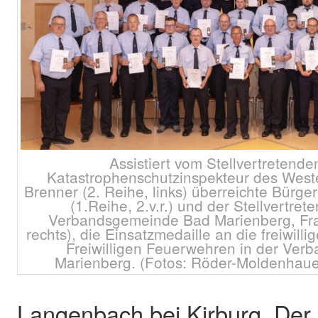
Assistiert vom Stellvertretend
Katastrophenschutzinspekteur des West
Brenner (2. Reihe, links) überreichte Bürge
(1.Reihe, 2.v.r.) und der Stellvertret
Verbandsgemeinde Bad Marienberg, Fra
rechts), die Einsatzmedaille an die freiwill
Freiwilligen Feuerwehren in der Ve
Marienberg. (Fotos: Röder-Moldenhauer
Langenbach bei Kirburg. Der