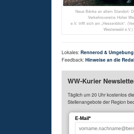
Neue Bänke an altem Standort: D
Verkehrsvereins Hoher We
e.V. trifft sich am „Hessenblick“. (V
Westerwald e.V.)
Lokales:
Rennerod & Umgebung
Feedback:
Hinweise an die Reda
WW-Kurier Newsletter
Täglich um 20 Uhr kostenlos die
Stellenangebote der Region be
E-Mail*