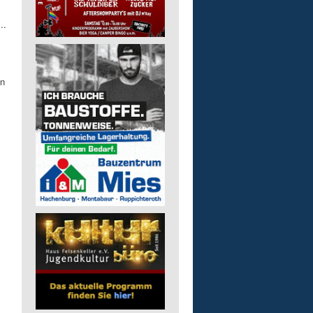
..
en