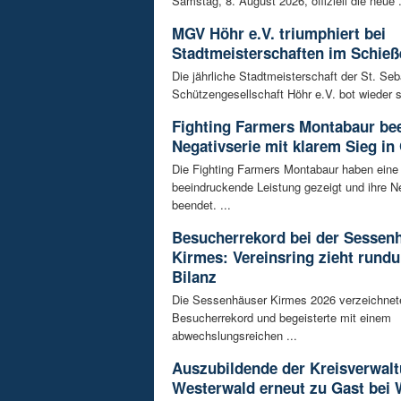
Samstag, 8. August 2026, offiziell die neue .
MGV Höhr e.V. triumphiert bei
Stadtmeisterschaften im Schieß
Die jährliche Stadtmeisterschaft der St. Se
Schützengesellschaft Höhr e.V. bot wieder 
Fighting Farmers Montabaur be
Negativserie mit klarem Sieg in
Die Fighting Farmers Montabaur haben eine
beeindruckende Leistung gezeigt und ihre N
beendet. ...
Besucherrekord bei der Sessen
Kirmes: Vereinsring zieht rundu
Bilanz
Die Sessenhäuser Kirmes 2026 verzeichnet
Besucherrekord und begeisterte mit einem
abwechslungsreichen ...
Auszubildende der Kreisverwal
Westerwald erneut zu Gast bei 