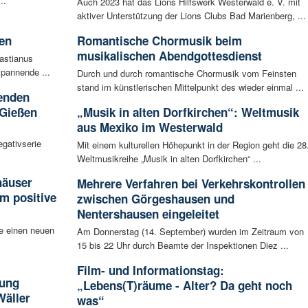
..
Auch 2023 hat das Lions Hilfswerk Westerwald e. V. mit
aktiver Unterstützung der Lions Clubs Bad Marienberg, ...
en
Romantische Chormusik beim
musikalischen Abendgottesdienst
bastianus
spannende ...
Durch und durch romantische Chormusik vom Feinsten
stand im künstlerischen Mittelpunkt des wieder einmal ...
enden
 Gießen
„Musik in alten Dorfkirchen“: Weltmusik
aus Mexiko im Westerwald
egativserie
Mit einem kulturellen Höhepunkt in der Region geht die 28
Weltmusikreihe „Musik in alten Dorfkirchen“ ...
häuser
Mehrere Verfahren bei Verkehrskontrollen
m positive
zwischen Görgeshausen und
Nentershausen eingeleitet
e einen neuen
Am Donnerstag (14. September) wurden im Zeitraum von
15 bis 22 Uhr durch Beamte der Inspektionen Diez ...
Film- und Informationstag:
tung
„Lebens(T)räume - Alter? Da geht noch
Wäller
was“