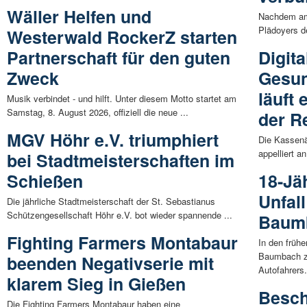
Wäller Helfen und
Nachdem am 
Plädoyers de
Westerwald RockerZ starten
Partnerschaft für den guten
Digita
Zweck
Gesun
läuft 
Musik verbindet - und hilft. Unter diesem Motto startet am
Samstag, 8. August 2026, offiziell die neue ...
der R
MGV Höhr e.V. triumphiert
Die Kassenä
appelliert an
bei Stadtmeisterschaften im
Schießen
18-Jäh
Unfal
Die jährliche Stadtmeisterschaft der St. Sebastianus
Schützengesellschaft Höhr e.V. bot wieder spannende ...
Baum
Fighting Farmers Montabaur
In den früh
Baumbach zu
beenden Negativserie mit
Autofahrers.
klarem Sieg in Gießen
Besch
Die Fighting Farmers Montabaur haben eine