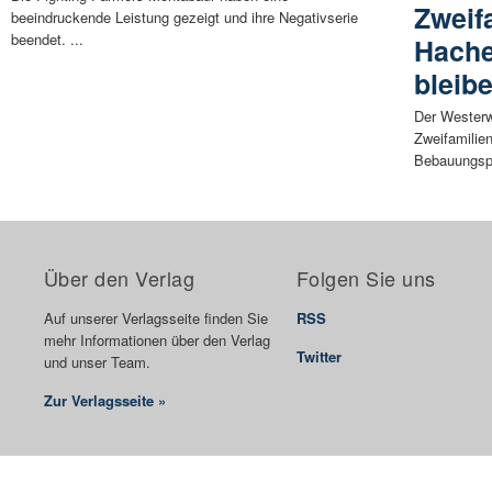
Zweif
beeindruckende Leistung gezeigt und ihre Negativserie
beendet. ...
Hache
bleib
Der Westerw
Zweifamilie
Bebauungspl
Über den Verlag
Folgen Sie uns
Auf unserer Verlagsseite finden Sie
RSS
mehr Informationen über den Verlag
Twitter
und unser Team.
Zur Verlagsseite »