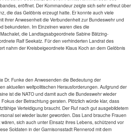
rbandes, eröffnet. Der Kommandeur zeigte sich sehr erfreut über
 die das Gelöbnis erzeugt hatte. Er konnte auch viele
mit ihrer Anwesenheit die Verbundenheit zur Bundeswehr und
rod bekundeten. Im Einzelnen waren dies die
Machalet, die Landtagsabgeordnete Sabine Bätzing-
rdnete Ralf Seekatz. Für den verhinderten Landrat des
ert nahm der Kreisbeigeordnete Klaus Koch an dem Gelöbnis
rte Dr. Funke den Anwesenden die Bedeutung der
den aktuellen weltpolitischen Herausforderungen. Aufgrund der
aine ist die NATO und damit auch die Bundeswehr wieder
n Fokus der Betrachtung geraten. Plötzlich würde klar, dass
tzfähige Verteidigung braucht. Der Ruf nach gut ausgebildetem
rsonal sei wieder lauter geworden. Das Land brauche Frauen
it wären, sich auch unter Einsatz ihres Lebens, schützend vor
diese Soldaten in der Garnisonsstadt Rennerod mit dem