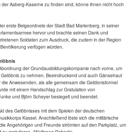
n der Asberg-Kaserne zu finden sind, könne ihnen nicht hoch
er erste Beigeordnete der Stadt Bad Marienberg, in seiner
arlamentsarmee hervor und brachte seinen Dank und
retenen Soldaten zum Ausdruck, die zudem in der Region
r Bevölkerung verfügen würden.
elöbnis
ne Abordnung der Grundausbildungskompanie nach vorne, um
 das Gelöbnis zu nehmen. Beeindruckend und auch Gänsehaut
 die Anwesenden, als alle gemeinsam die Gelöbnisformel
rde mit einem Handschlag zur Gratulation von
nke und Björn Scheyer besiegelt und beendet.
 Akt des Gelöbnisses mit dem Spielen der deutschen
ikkorps Kassel. Anschließend löste sich die militärische
 die Angehörigen und Freunde strömten auf den Parkplatz, um
 zu gratulieren. (Wolfgang Rabsch)