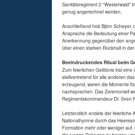
Sanitätsregiment 2 "Westerwald" i
genug angerechnet werden.
Anschließend hob Björn Scheyer, d
Ansprache die Bedeutung einer P
Anerkennung gegenüber den anget
über einen starken Rückhalt in de
Beeindruckendes Ritual beim G
Zum feierlichen Gelöbnis trat ei
stellvertretend für alle anderen
erzeugend, waren die Momente für
nachsprachen. Das Zeremoniell wu
Regimentskommandeur Dr. Sven Fu
Letztendlich endete der feierliche
Nationalhymne durch das Heeresmus
Formation mehr oder weniger auf,
die jungen Rekruten zu herzen und