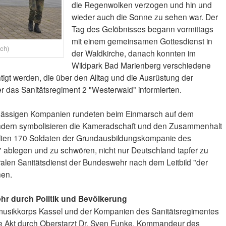
die Regenwolken verzogen und hin und
wieder auch die Sonne zu sehen war. Der
Tag des Gelöbnisses begann vormittags
mit einem gemeinsamen Gottesdienst in
ch)
der Waldkirche, danach konnten im
Wildpark Bad Marienberg verschiedene
igt werden, die über den Alltag und die Ausrüstung der
 das Sanitätsregiment 2 "Westerwald" informierten.
sässigen Kompanien rundeten beim Einmarsch auf dem
 sondern symbolisieren die Kameradschaft und den Zusammenhalt
llten 170 Soldaten der Grundausbildungskompanie des
 ablegen und zu schwören, nicht nur Deutschland tapfer zu
ralen Sanitätsdienst der Bundeswehr nach dem Leitbild "der
nen.
hr durch Politik und Bevölkerung
sikkorps Kassel und der Kompanien des Sanitätsregimentes
che Akt durch Oberstarzt Dr. Sven Funke, Kommandeur des