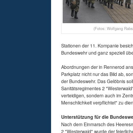
(Fotos: Wolfgang Rabs
Stationen der 11. Kompanie besicht
Bundeswehr und ganz speziell über
Abordnungen der in Rennerod an
Parkplatz nicht nur das Bild ab,
der Bundeswehr. Das Gelöbnis so
Sanitätsregimentes 2 "Westerwald"
verteidigen, sondern auch im Zent
Menschlichkeit verpflichtet" zu die
Unterstützung für die Bundeswe
Nach dem Einmarsch des Heeresmu
2 "Westerwald" wurde der feierli