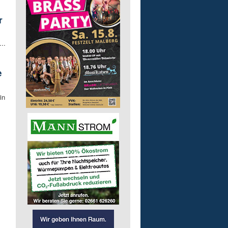
r
..
e
in