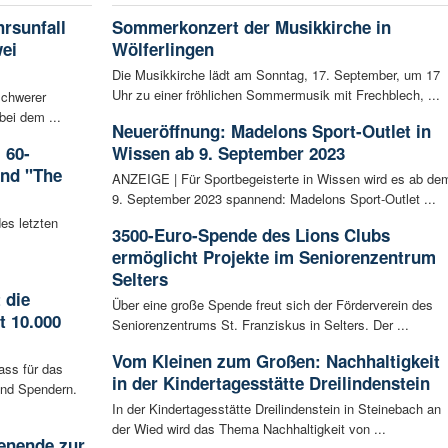
rsunfall
Sommerkonzert der Musikkirche in
wei
Wölferlingen
Die Musikkirche lädt am Sonntag, 17. September, um 17
Uhr zu einer fröhlichen Sommermusik mit Frechblech, ...
schwerer
bei dem ...
Neueröffnung: Madelons Sport-Outlet in
 60-
Wissen ab 9. September 2023
and "The
ANZEIGE | Für Sportbegeisterte in Wissen wird es ab de
9. September 2023 spannend: Madelons Sport-Outlet ...
es letzten
3500-Euro-Spende des Lions Clubs
ermöglicht Projekte im Seniorenzentrum
Selters
 die
Über eine große Spende freut sich der Förderverein des
t 10.000
Seniorenzentrums St. Franziskus in Selters. Der ...
Vom Kleinen zum Großen: Nachhaltigkeit
ass für das
in der Kindertagesstätte Dreilindenstein
nd Spendern.
In der Kindertagesstätte Dreilindenstein in Steinebach an
der Wied wird das Thema Nachhaltigkeit von ...
enende zur