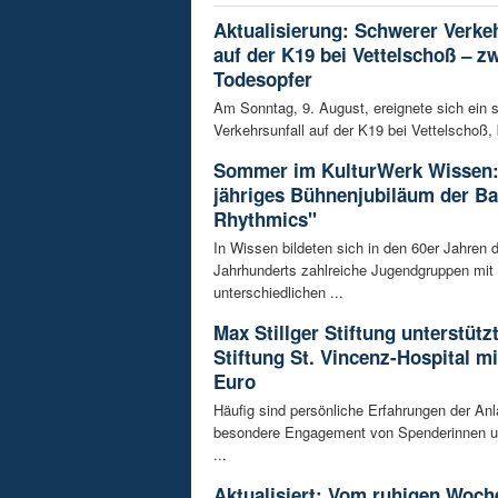
Aktualisierung: Schwerer Verkeh
auf der K19 bei Vettelschoß – z
Todesopfer
Am Sonntag, 9. August, ereignete sich ein 
Verkehrsunfall auf der K19 bei Vettelschoß, 
Sommer im KulturWerk Wissen:
jähriges Bühnenjubiläum der B
Rhythmics"
In Wissen bildeten sich in den 60er Jahren d
Jahrhunderts zahlreiche Jugendgruppen mit
unterschiedlichen ...
Max Stillger Stiftung unterstützt
Stiftung St. Vincenz-Hospital mi
Euro
Häufig sind persönliche Erfahrungen der Anl
besondere Engagement von Spenderinnen u
...
Aktualisiert: Vom ruhigen Woch