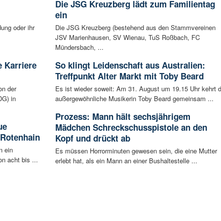
Die JSG Kreuzberg lädt zum Familientag
ein
ung oder ihr
Die JSG Kreuzberg (bestehend aus den Stammvereinen
JSV Marienhausen, SV Wienau, TuS Roßbach, FC
Mündersbach, ...
 Karriere
So klingt Leidenschaft aus Australien:
Treffpunkt Alter Markt mit Toby Beard
on der
Es ist wieder soweit: Am 31. August um 19.15 Uhr kehrt d
G) in
außergewöhnliche Musikerin Toby Beard gemeinsam ...
Prozess: Mann hält sechsjährigem
ue
Mädchen Schreckschusspistole an den
 Rotenhain
Kopf und drückt ab
n ein
Es müssen Horrorminuten gewesen sein, die eine Mutter
n acht bis ...
erlebt hat, als ein Mann an einer Bushaltestelle ...