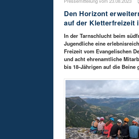
Pressemitteilung vom 23.08.2023
Den Horizont erweiter
auf der Kletterfreizeit
In der Tarnschlucht beim süd
Jugendliche eine erlebnisreich
Freizeit vom Evangelischen D
und acht ehrenamtliche Mitarb
bis 18-Jährigen auf die Beine g