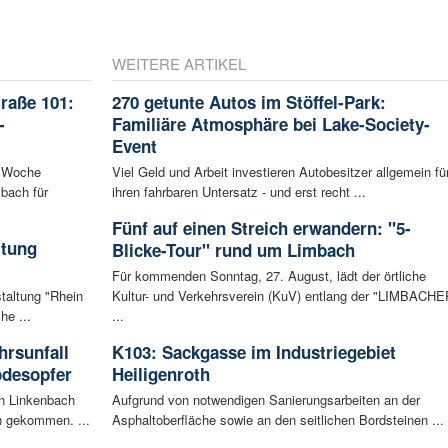
WEITERE ARTIKEL
raße 101:
270 getunte Autos im Stöffel-Park:
-
Familiäre Atmosphäre bei Lake-Society-
Event
n Woche
Viel Geld und Arbeit investieren Autobesitzer allgemein fü
bach für
ihren fahrbaren Untersatz - und erst recht ...
Fünf auf einen Streich erwandern: "5-
ltung
Blicke-Tour" rund um Limbach
Für kommenden Sonntag, 27. August, lädt der örtliche
staltung "Rhein
Kultur- und Verkehrsverein (KuV) entlang der "LIMBACHE
he ...
...
rsunfall
K103: Sackgasse im Industriegebiet
odesopfer
Heiligenroth
en Linkenbach
Aufgrund von notwendigen Sanierungsarbeiten an der
n gekommen. ...
Asphaltoberfläche sowie an den seitlichen Bordsteinen ...