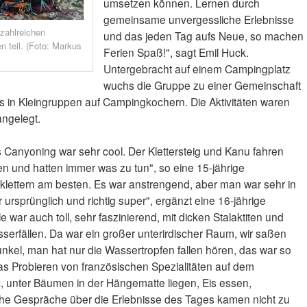
umsetzen können. Lernen durch
gemeinsame unvergessliche Erlebnisse
zahlreichen
und das jeden Tag aufs Neue, so machen
 teil. (Foto: Markus
Ferien Spaß!", sagt Emil Huck.
Untergebracht auf einem Campingplatz
wuchs die Gruppe zu einer Gemeinschaft
in Kleingruppen auf Campingkochern. Die Aktivitäten waren
angelegt.
 Canyoning war sehr cool. Der Klettersteig und Kanu fahren
en und hatten immer was zu tun", so eine 15-jährige
nklettern am besten. Es war anstrengend, aber man war sehr in
 ursprünglich und richtig super", ergänzt eine 16-jährige
war auch toll, sehr faszinierend, mit dicken Stalaktiten und
serfällen. Da war ein großer unterirdischer Raum, wir saßen
 dunkel, man hat nur die Wassertropfen fallen hören, das war so
s Probieren von französischen Spezialitäten auf dem
c, unter Bäumen in der Hängematte liegen, Eis essen,
he Gespräche über die Erlebnisse des Tages kamen nicht zu