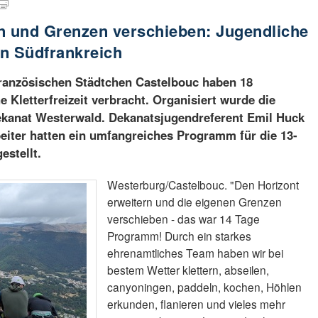
n und Grenzen verschieben: Jugendliche
 in Südfrankreich
französischen Städtchen Castelbouc haben 18
e Kletterfreizeit verbracht. Organisiert wurde die
ekanat Westerwald. Dekanatsjugendreferent Emil Huck
eiter hatten ein umfangreiches Programm für die 13-
estellt.
Westerburg/Castelbouc. "Den Horizont
erweitern und die eigenen Grenzen
verschieben - das war 14 Tage
Programm! Durch ein starkes
ehrenamtliches Team haben wir bei
bestem Wetter klettern, abseilen,
canyoningen, paddeln, kochen, Höhlen
erkunden, flanieren und vieles mehr