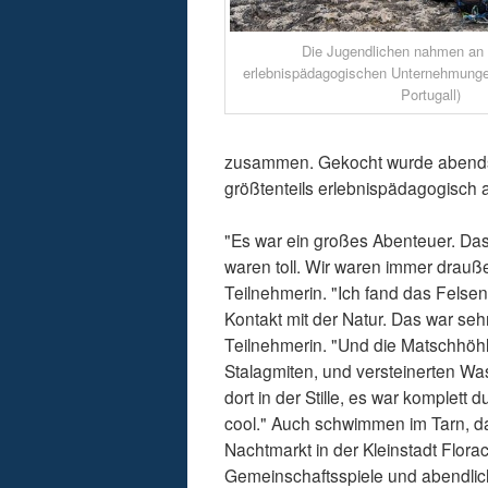
Die Jugendlichen nahmen an 
erlebnispädagogischen Unternehmungen
Portugall)
zusammen. Gekocht wurde abends 
größtenteils erlebnispädagogisch 
"Es war ein großes Abenteuer. Das
waren toll. Wir waren immer drauß
Teilnehmerin. "Ich fand das Felse
Kontakt mit der Natur. Das war sehr
Teilnehmerin. "Und die Matschhöhle 
Stalagmiten, und versteinerten Was
dort in der Stille, es war komplett
cool." Auch schwimmen im Tarn, da
Nachtmarkt in der Kleinstadt Flora
Gemeinschaftsspiele und abendlic