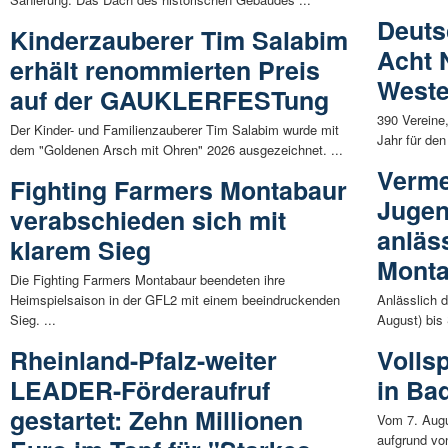
Deuts
Kinderzauberer Tim Salabim
Acht 
erhält renommierten Preis
Weste
auf der GAUKLERFESTung
390 Vereine
Der Kinder- und Familienzauberer Tim Salabim wurde mit
Jahr für de
dem "Goldenen Arsch mit Ohren" 2026 ausgezeichnet. ...
Verme
Fighting Farmers Montabaur
Jugen
verabschieden sich mit
anläs
klarem Sieg
Mont
Die Fighting Farmers Montabaur beendeten ihre
Heimspielsaison in der GFL2 mit einem beeindruckenden
Anlässlich 
Sieg. ...
August) bis
Rheinland-Pfalz-weiter
Volls
LEADER-Förderaufruf
in Ba
gestartet: Zehn Millionen
Vom 7. Augu
aufgrund vo