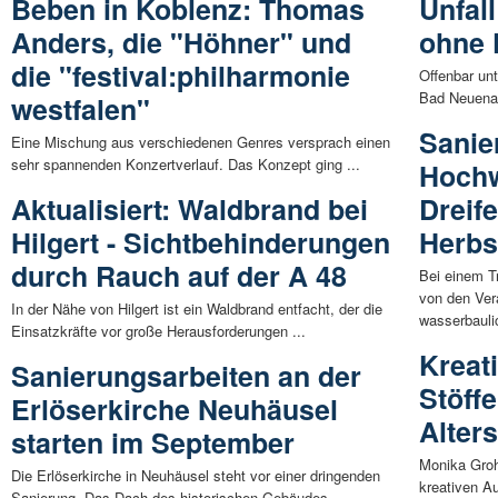
Beben in Koblenz: Thomas
Unfal
Anders, die "Höhner" und
ohne 
die "festival:philharmonie
Offenbar un
Bad Neuenah
westfalen"
Sanie
Eine Mischung aus verschiedenen Genres versprach einen
sehr spannenden Konzertverlauf. Das Konzept ging ...
Hochw
Aktualisiert: Waldbrand bei
Dreif
Hilgert - Sichtbehinderungen
Herbs
durch Rauch auf der A 48
Bei einem T
von den Ver
In der Nähe von Hilgert ist ein Waldbrand entfacht, der die
wasserbauli
Einsatzkräfte vor große Herausforderungen ...
Kreat
Sanierungsarbeiten an der
Stöffe
Erlöserkirche Neuhäusel
Alter
starten im September
Monika Groh
Die Erlöserkirche in Neuhäusel steht vor einer dringenden
kreativen Au
Sanierung. Das Dach des historischen Gebäudes ...