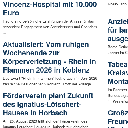
Vincenz-Hospital mit 10.000
Rhein-Lahn-
...
Euro
Anzie
Häufig sind persönliche Erfahrungen der Anlass für das
besondere Engagement von Spenderinnen und Spendern.
für l
...
ausge
Aktualisiert: Vom ruhigen
Beate Seibe
Wochenende zur
Jahren im C
Körperverletzung - Rhein in
Tabea
Flammen 2026 in Koblenz
Kreis
Das Event "Rhein in Flammen" lockte auch im Jahr 2026
Monta
zahlreiche Besucher nach Koblenz. Trotz der Absage ...
Im Rahmen 
Förderverein plant Zukunft
Bundestagsa
im Westerwal
des Ignatius-Lötschert-
Hauses in Horbach
Großz
Freun
Am 20. August 2026 trifft sich der Förderverein des
Ignatius-Lötschert-Hauses in Horbach zur jährlichen ...