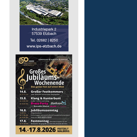
Gruppenleitung (m/w/d) 
Werkstatt
Lebenshilfe im Landkreis Altenk
GmbH
57632 Flammersfeld