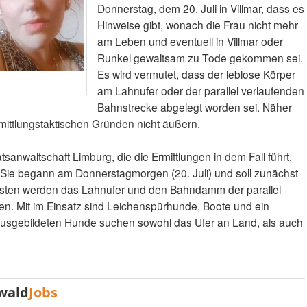
Donnerstag, dem 20. Juli in Villmar, dass es
Hinweise gibt, wonach die Frau nicht mehr
am Leben und eventuell in Villmar oder
Runkel gewaltsam zu Tode gekommen sei.
Es wird vermutet, dass der leblose Körper
am Lahnufer oder der parallel verlaufenden
Bahnstrecke abgelegt worden sei. Näher
rmittlungstaktischen Gründen nicht äußern.
sanwaltschaft Limburg, die die Ermittlungen in dem Fall führt,
 Sie begann am Donnerstagmorgen (20. Juli) und soll zunächst
isten werden das Lahnufer und den Bahndamm der parallel
n. Mit im Einsatz sind Leichenspürhunde, Boote und ein
 ausgebildeten Hunde suchen sowohl das Ufer an Land, als auch
wald
Jobs