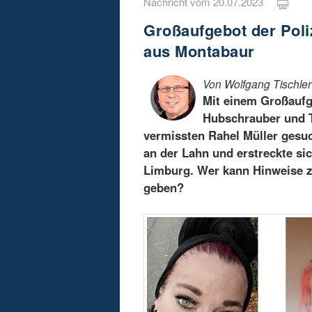
Nachricht vom 20.07.2023
Großaufgebot der Poli
aus Montabaur
Von Wolfgang Tischler
Mit einem Großaufg
Hubschrauber und T
vermissten Rahel Müller gesuc
an der Lahn und erstreckte si
Limburg. Wer kann Hinweise z
geben?