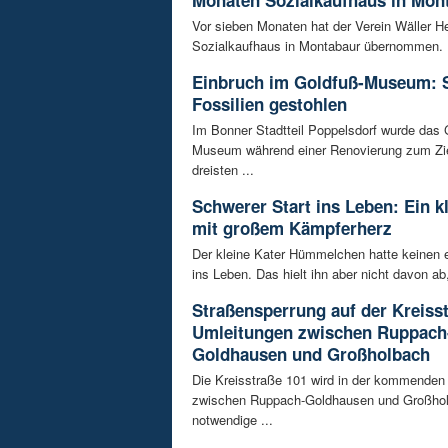
Monaten Sozialkaufhaus in Mon
Vor sieben Monaten hat der Verein Wäller He
Sozialkaufhaus in Montabaur übernommen. D
Einbruch im Goldfuß-Museum: 
Fossilien gestohlen
Im Bonner Stadtteil Poppelsdorf wurde das 
Museum während einer Renovierung zum Zie
dreisten ...
Schwerer Start ins Leben: Ein k
mit großem Kämpferherz
Der kleine Kater Hümmelchen hatte keinen e
ins Leben. Das hielt ihn aber nicht davon ab,
Straßensperrung auf der Kreisst
Umleitungen zwischen Ruppach
Goldhausen und Großholbach
Die Kreisstraße 101 wird in der kommende
zwischen Ruppach-Goldhausen und Großhol
notwendige ...