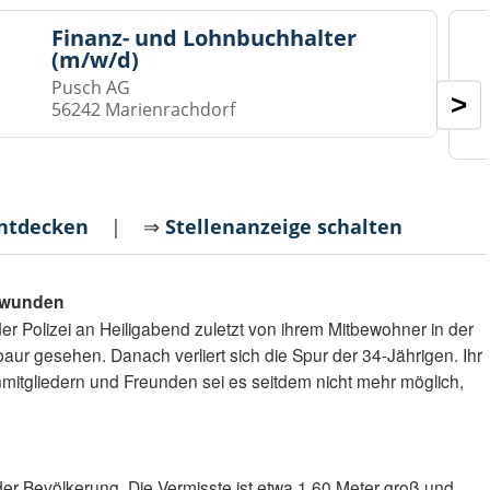
Finanz- und Lohnbuchhalter
(m/w/d)
Pusch AG
>
56242 Marienrachdorf
entdecken
| ⇒
Stellenanzeige schalten
chwunden
r Polizei an Heiligabend zuletzt von ihrem Mitbewohner in der
 gesehen. Danach verliert sich die Spur der 34-Jährigen. Ihr
nmitgliedern und Freunden sei es seitdem nicht mehr möglich,
 der Bevölkerung. Die Vermisste ist etwa 1,60 Meter groß und