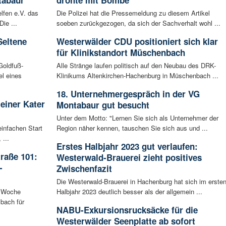
tabaur
drohte mit Bombe
lfen e.V. das
Die Polizei hat die Pressemeldung zu diesem Artikel
ie ...
soeben zurückgezogen, da sich der Sachverhalt wohl ...
Seltene
Westerwälder CDU positioniert sich klar
für Klinikstandort Müschenbach
Goldfuß-
Alle Stränge laufen politisch auf den Neubau des DRK-
l eines
Klinikums Altenkirchen-Hachenburg in Müschenbach ...
18. Unternehmergespräch in der VG
leiner Kater
Montabaur gut besucht
Unter dem Motto: "Lernen Sie sich als Unternehmer der
infachen Start
Region näher kennen, tauschen Sie sich aus und ...
 ...
Erstes Halbjahr 2023 gut verlaufen:
raße 101:
Westerwald-Brauerei zieht positives
-
Zwischenfazit
Die Westerwald-Brauerei in Hachenburg hat sich im erste
n Woche
Halbjahr 2023 deutlich besser als der allgemein ...
bach für
NABU-Exkursionsrucksäcke für die
Westerwälder Seenplatte ab sofort