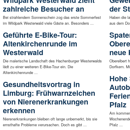
Wildpark Westerwald zieht
Gewer
zahlreiche Besucher an
der S
Bei strahlendem Sonnenschein zog das erste Sommerfest
Haben die l
im Wildpark Westerwald viele Gäste an. Besonders ...
aus dem Dor
Geführte E-Bike-Tour:
Spate
Altenkirchenrunde im
Obere
Westerwald
neue 
Die malerische Landschaft des Hachenburger Westerwalds
Oberelbert 
lädt zu einer weiteren E-Bike-Tour ein. Die
Dorfkern. Mi
Altenkirchenrunde ...
Hohe 
Gesundheitsvortrag in
Autob
Limburg: Frühwarnzeichen
Ferie
von Nierenerkrankungen
Pfalz
erkennen
Am kommend
Nierenerkrankungen bleiben oft lange unbemerkt, bis sie
Wochenenden
ernsthafte Probleme verursachen. Doch es gibt ...
Pfalz ...