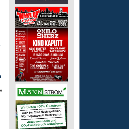
r
u
de