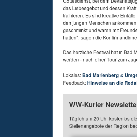
Gottesdienst, bei dem Dekanatsj
das Liebesgebot und dessen Kraf
trainieren. Es sind kreative Einfäl
den jungen Menschen ankommen: "W
geschminkt und waren mit Freunden 
hatten", sagen die Konfirmandinne
Das herzliche Festival hat in Bad 
werden - nach einer Tour zum Jug
Lokales:
Bad Marienberg & Umg
Feedback:
Hinweise an die Reda
WW-Kurier Newsletter
Täglich um 20 Uhr kostenlos die
Stellenangebote der Region be