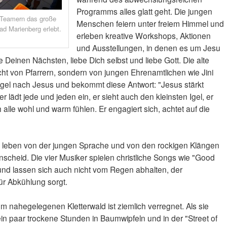
Programms alles glatt geht. Die jungen
 Teamern das große
Menschen feiern unter freiem Himmel und
ad Marienberg erlebt.
erleben kreative Workshops, Aktionen
und Ausstellungen, in denen es um Jesu
Deinen Nächsten, liebe Dich selbst und liebe Gott. Die alte
icht von Pfarrern, sondern von jungen Ehrenamtlichen wie Jini
n Igel nach Jesus und bekommt diese Antwort: "Jesus stärkt
er lädt jede und jeden ein, er sieht auch den kleinsten Igel, er
alle wohl und warm fühlen. Er engagiert sich, achtet auf die
s" leben von der jungen Sprache und von den rockigen Klängen
scheid. Die vier Musiker spielen christliche Songs wie "Good
 und lassen sich auch nicht vom Regen abhalten, der
ür Abkühlung sorgt.
 nahegelegenen Kletterwald ist ziemlich verregnet. Als sie
in paar trockene Stunden in Baumwipfeln und in der "Street of