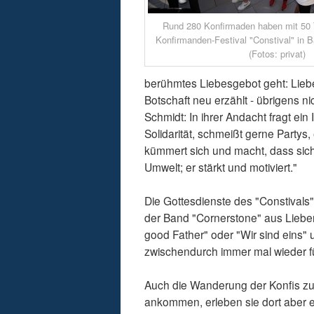
Rund 280 Konfirmaden haben mit 50
Konfirmanden-Festival "Constival" in B
(Fotos: privat)
berühmtes Liebesgebot geht: Liebe 
Botschaft neu erzählt - übrigens n
Schmidt: In ihrer Andacht fragt ei
Solidarität, schmeißt gerne Partys, 
kümmert sich und macht, dass sich 
Umwelt; er stärkt und motiviert."
Die Gottesdienste des "Constival
der Band "Cornerstone" aus Lieben
good Father" oder "Wir sind eins"
zwischendurch immer mal wieder f
Auch die Wanderung der Konfis zum
ankommen, erleben sie dort aber e