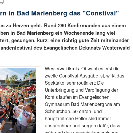
rn in Bad Marienberg das "Constival"
 das zu Herzen geht. Rund 280 Konfirmanden aus einem
en in Bad Marienberg ein Wochenende lang viel
tert, gesungen, kurz: eine richtig gute Zeit miteinander
rmandenfestival des Evangelischen Dekanats Westerwald
Westerwaldkreis. Obwohl es erst die
zweite Constival-Ausgabe ist, wirkt das
Spektakel sehr routiniert: Die
Unterbringung und Verpflegung der
Konfis laufen im Evangelischen
Gymnasium Bad Marienberg wie am
Schnürchen. 50 ehren- und
hauptamtliche Helfer sind immer
ansprechbar und sorgen dafür, dass
während des abwechslungsreichen