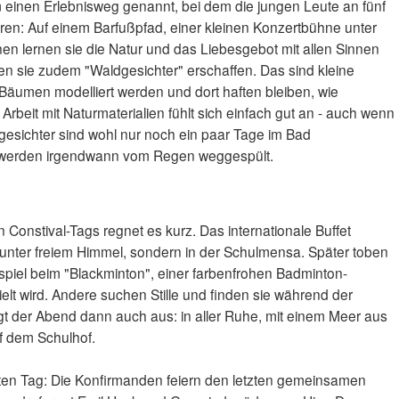
m einen Erlebnisweg genannt, bei dem die jungen Leute an fünf
ren: Auf einem Barfußpfad, einer kleinen Konzertbühne unter
en lernen sie die Natur und das Liebesgebot mit allen Sinnen
n sie zudem "Waldgesichter" erschaffen. Das sind kleine
 Bäumen modelliert werden und dort haften bleiben, wie
Arbeit mit Naturmaterialien fühlt sich einfach gut an - auch wenn
dgesichter sind wohl nur noch ein paar Tage im Bad
 werden irgendwann vom Regen weggespült.
Constival-Tags regnet es kurz. Das internationale Buffet
 unter freiem Himmel, sondern in der Schulmensa. Später toben
spiel beim "Blackminton", einer farbenfrohen Badminton-
ielt wird. Andere suchen Stille und finden sie während der
ngt der Abend dann auch aus: in aller Ruhe, mit einem Meer aus
 dem Schulhof.
tten Tag: Die Konfirmanden feiern den letzten gemeinsamen