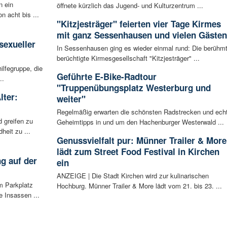
n ein
öffnete kürzlich das Jugend- und Kulturzentrum ...
n acht bis ...
"Kitzjesträger" feierten vier Tage Kirmes
:
mit ganz Sessenhausen und vielen Gästen
sexueller
In Sessenhausen ging es wieder einmal rund: Die berühmt
berüchtigte Kirmesgesellschaft "Kitzjesträger" ...
ilfegruppe, die
Geführte E-Bike-Radtour
..
"Truppenübungsplatz Westerburg und
lter:
weiter"
Regelmäßig erwarten die schönsten Radstrecken und ech
 greifen zu
Geheimtipps in und um den Hachenburger Westerwald ...
eit zu ...
Genussvielfalt pur: Münner Trailer & More
lädt zum Street Food Festival in Kirchen
g auf der
ein
ANZEIGE | Die Stadt Kirchen wird zur kulinarischen
m Parkplatz
Hochburg. Münner Trailer & More lädt vom 21. bis 23. ...
 Insassen ...