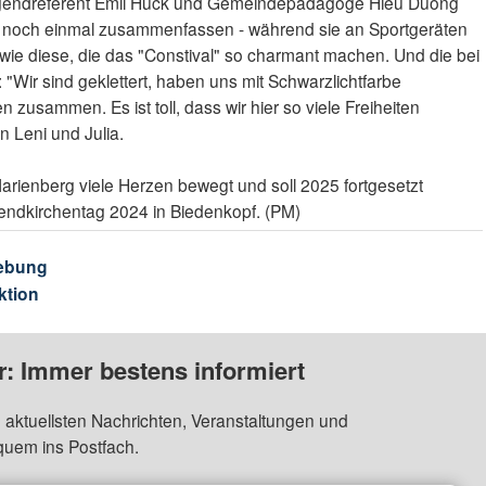
ugendreferent Emil Huck und Gemeindepädagoge Hieu Duong
t noch einmal zusammenfassen - während sie an Sportgeräten
le wie diese, die das "Constival" so charmant machen. Und die bei
ir sind geklettert, haben uns mit Schwarzlichtfarbe
zusammen. Es ist toll, dass wir hier so viele Freiheiten
n Leni und Julia.
Marienberg viele Herzen bewegt und soll 2025 fortgesetzt
endkirchentag 2024 in Biedenkopf. (PM)
ebung
ktion
: Immer bestens informiert
 aktuellsten Nachrichten, Veranstaltungen und
quem ins Postfach.