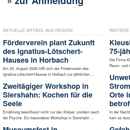
»
zur Anmeldung
AKTUELLE ARTIKEL AUS REGION
WEITERE
Förderverein plant Zukunft
Kleus
des Ignatius-Lötschert-
75-jä
Hauses in Horbach
Die Firma K
Raum- und G
Am 20. August 2026 trifft sich der Förderverein des
Ignatius-Lötschert-Hauses in Horbach zur jährlichen ...
Unwet
Zweitägiger Workshop in
Strom
Siershahn: Kochen für die
Orte 
Seele
betro
Ernährung beeinflusst nicht nur den Körper, sondern auch
In der Nacht
die Psyche. Ein besonderer Workshop in Siershahn ...
kam es durc
Museumsfest in
Gefah