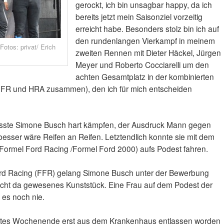
gerockt, ich bin unsagbar happy, da ich
bereits jetzt mein Saisonziel vorzeitig
erreicht habe. Besonders stolz bin ich auf
den rundenlangen Vierkampf in meinem
otos: privat/ Erich
zweiten Rennen mit Dieter Häckel, Jürgen
Meyer und Roberto Cocciarelli um den
achten Gesamtplatz in der kombinierten
FFR und HRA zusammen), den ich für mich entscheiden
usste Simone Busch hart kämpfen, der Ausdruck Mann gegen
besser wäre Reifen an Reifen. Letztendlich konnte sie mit dem
R (Formel Ford Racing /Formel Ford 2000) aufs Podest fahren.
Ford Racing (FFR) gelang Simone Busch unter der Bewerbung
nicht da gewesenes Kunststück. Eine Frau auf dem Podest der
 es noch nie.
 letztes Wochenende erst aus dem Krankenhaus entlassen worden