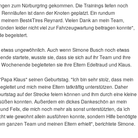
ungen zum Nürburgring gekommen. Die Trainings liefen noch
en Rennläufen ist dann der Knoten geplatzt. Ein rundum
meinem Best4Tires Reynard. Vielen Dank an mein Team,
ünden leider nicht viel zur Fahrzeugwartung beitragen konnte",
 begeistert.
etwas ungewöhnlich. Auch wenn Simone Busch noch etwas
e startete, wusste sie, dass sie sich auf ihr Team und ihre
 Wochenende begleiteten sie ihre Eltern Edeltraud und Klaus.
apa Klaus" seinen Geburtstag. "Ich bin sehr stolz, dass mein
gleitet und mich meine Eltern tatkräftig unterstützen. Daher
urtstag auf der Strecke feiern können und ihm durch eine kleine
süßen konnten. Außerdem ein dickes Dankeschön an mein
nd Felix, die mich noch mehr als sonst unterstützten, da ìch
ht wie gewohnt allein ausführen konnte, sondern Hilfe benötigte
vom ganzen Team und meinen Eltern erhielt", berichtete Simone.