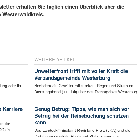
etter erhalten Sie täglich einen Überblick über die
m Westerwaldkreis.
WEITERE ARTIKEL
Unwetterfront trifft mit voller Kraft die
Verbandsgemeinde Westerburg
ung oder ihr
Nachdem ein Gewitter mit starkem Regen und Sturm am
Dienstagabend (11. Juli) über das Dienstgebiet Westerbur
...
 Karriere
Genug Betrug: Tipps, wie man sich vor
Betrug bei der Reisebuchung schützen
kann
on der
G) in
Das Landeskriminalamt Rheinland-Pfalz (LKA) und die
Verbraucherzentrale Rheinland-Pfalz warnen vor