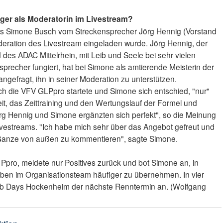
er als Moderatorin im Livestream?
s Simone Busch vom Streckensprecher Jörg Hennig (Vorstand
deration des Livestream eingeladen wurde. Jörg Hennig, der
 des ADAC Mittelrhein, mit Leib und Seele bei sehr vielen
precher fungiert, hat bei Simone als amtierende Meisterin der
gefragt, ihn in seiner Moderation zu unterstützen.
die VFV GLPpro startete und Simone sich entschied, "nur"
Zeit, das Zeittraining und den Wertungslauf der Formel und
g Hennig und Simone ergänzten sich perfekt", so die Meinung
vestreams. "Ich habe mich sehr über das Angebot gefreut und
Ganze von außen zu kommentieren", sagte Simone.
Ppro, meldete nur Positives zurück und bot Simone an, in
aben im Organisationsteam häufiger zu übernehmen. In vier
ub Days Hockenheim der nächste Renntermin an. (Wolfgang