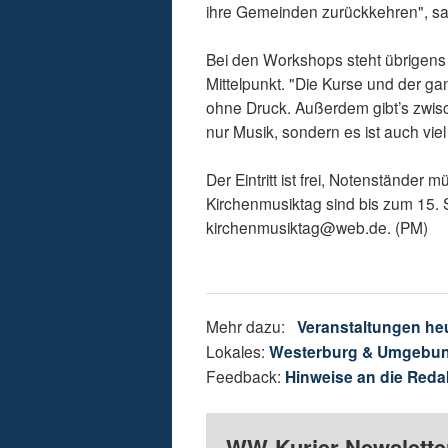
ihre Gemeinden zurückkehren", sag
Bei den Workshops steht übrigens 
Mittelpunkt. "Die Kurse und der g
ohne Druck. Außerdem gibt’s zwis
nur Musik, sondern es ist auch vie
Der Eintritt ist frei, Notenständ
Kirchenmusiktag sind bis zum 15. 
kirchenmusiktag@web.de. (PM)
Mehr dazu:
Veranstaltungen he
Lokales:
Westerburg & Umgebu
Feedback:
Hinweise an die Reda
WW-Kurier Newsletter