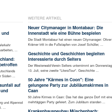
WEITERE ARTIKEL
Neuer Citymanager in Montabaur: Die
h und
Innenstadt wie eine Bühne bespielen
Die Stadt Montabaur hat einen neuen Citymanager: Oliver
Krämer tritt in die Fußstapfen von Josef Schüller, ...
 Verkehr
arbeiten, ...
Geschichte und Geschichten begleiten
schland:
Interessierte durch Selters
betroffen
Der Westerwald-Verein Selters unternimmt am Donnerstag
13. Juli, seine zweite "LiteraTour". Geschichte ...
eutschlands
r Süden ...
50 Jahre "Kärmes in Coon": Eine
unfall auf
gelungene Party zur Jubiläumskirmes in
 und
Caan
50 Jahre Kirmes in Caan: Das hat das ganze Dorf mit eine
mehrtägigen Party gefeiert. Zum Jubiläum standen ...
rg und Alpenrod
. ...
Krankenhausneubau Müschenbach: