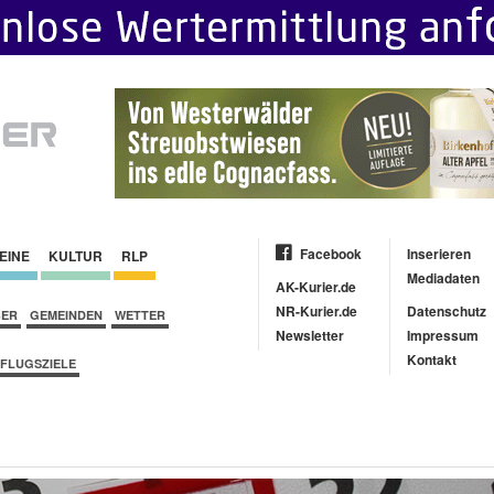
Facebook
Inserieren
EINE
KULTUR
RLP
Mediadaten
AK-Kurier.de
NR-Kurier.de
Datenschutz
BER
GEMEINDEN
WETTER
Newsletter
Impressum
Kontakt
FLUGSZIELE