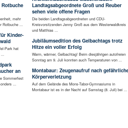
e Rotbuche
Landtagsabgeordnete Groß und Reuber
sehen viele offene Fragen
enheit, mehr
Die beiden Landtagsabgeordneten und CDU-
r Rotbuche ...
Kreisvorsitzenden Jenny Groß aus dem Westerwaldkreis
und Matthias ...
für Kinder-
Jubiläumsedition des Gelbachtags trotz
rwald
Hitze ein voller Erfolg
fel-Park hat
...
Warm, wärmer, Gelbachtag! Beim diesjährigen autofreien
Sonntag am 9. Juli konnten auch Temperaturen von ...
dpark
Montabaur: Zeugenaufruf nach gefährlich
sucher an
Körperverletzung
te Sommerfest
onders ...
Auf dem Gelände des Mons-Tabor-Gymnasiums in
Montabaur ist es in der Nacht auf Samstag (8. Juli) bei ...