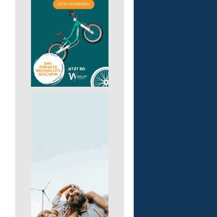
Bildungsbegleitung (m/
Lebenshilfe im Landkreis Altenk
GmbH
57610 Altenkirchen (Westerwald