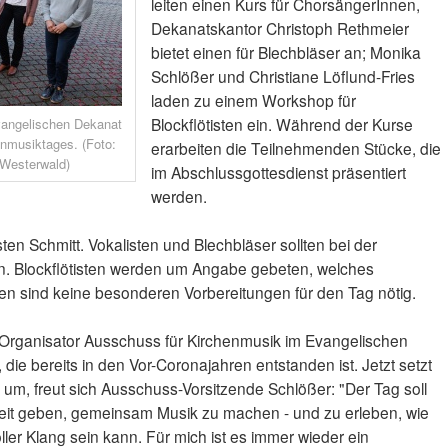
leiten einen Kurs für ChorsängerInnen,
Dekanatskantor Christoph Rethmeier
bietet einen für Blechbläser an; Monika
Schlößer und Christiane Löflund-Fries
laden zu einem Workshop für
Blockflötisten ein. Während der Kurse
vangelischen Dekanat
enmusiktages. (Foto:
erarbeiten die Teilnehmenden Stücke, die
 Westerwald)
im Abschlussgottesdienst präsentiert
werden.
sten Schmitt. Vokalisten und Blechbläser sollten bei der
en. Blockflötisten werden um Angabe gebeten, welches
ten sind keine besonderen Vorbereitungen für den Tag nötig.
r Organisator Ausschuss für Kirchenmusik im Evangelischen
ie bereits in den Vor-Coronajahren entstanden ist. Jetzt setzt
 um, freut sich Ausschuss-Vorsitzende Schlößer: "Der Tag soll
eit geben, gemeinsam Musik zu machen - und zu erleben, wie
er Klang sein kann. Für mich ist es immer wieder ein