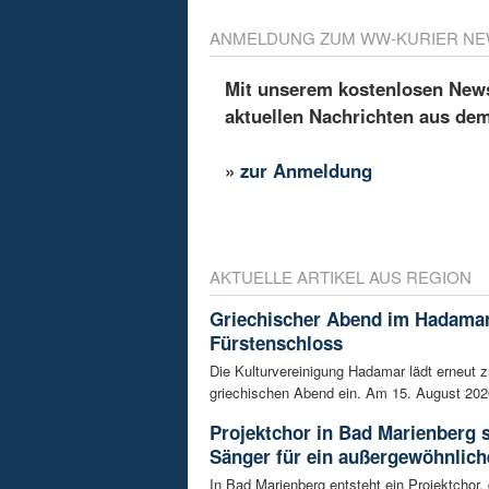
ANMELDUNG ZUM WW-KURIER NE
Mit unserem kostenlosen Newsl
aktuellen Nachrichten aus de
»
zur Anmeldung
AKTUELLE ARTIKEL AUS REGION
Griechischer Abend im Hadama
Fürstenschloss
Die Kulturvereinigung Hadamar lädt erneut 
griechischen Abend ein. Am 15. August 202
Projektchor in Bad Marienberg 
Sänger für ein außergewöhnlich
In Bad Marienberg entsteht ein Projektchor, 