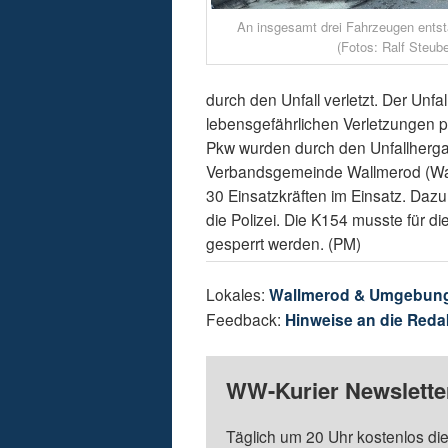
An insgesamt drei Fahrzeugen entst
(Fotos: Ralf Steube
durch den Unfall verletzt. Der Unfa
lebensgefährlichen Verletzungen p
Pkw wurden durch den Unfallherga
Verbandsgemeinde Wallmerod (Wal
30 Einsatzkräften im Einsatz. Daz
die Polizei. Die K154 musste für d
gesperrt werden. (PM)
Lokales:
Wallmerod & Umgebun
Feedback:
Hinweise an die Reda
WW-Kurier Newsletter
Täglich um 20 Uhr kostenlos die