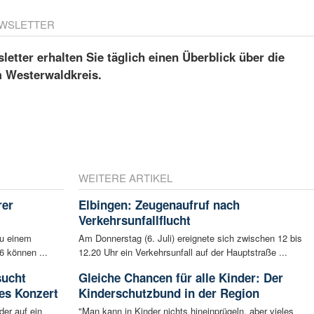
WSLETTER
etter erhalten Sie täglich einen Überblick über die
m Westerwaldkreis.
WEITERE ARTIKEL
rer
Elbingen: Zeugenaufruf nach
Verkehrsunfallflucht
zu einem
Am Donnerstag (6. Juli) ereignete sich zwischen 12 bis
6 können ...
12.20 Uhr ein Verkehrsunfall auf der Hauptstraße ...
sucht
Gleiche Chancen für alle Kinder: Der
es Konzert
Kinderschutzbund in der Region
der auf ein
"Man kann in Kinder nichts hineinprügeln, aber vieles