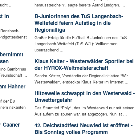
cht ...
herausstreicheln", sagte bereits Astrid Lindgren. ...
t in
B-Juniorinnen des TuS Langenbach-
Weitefeld feiern Aufstieg in die
Regionalliga
n Ransbach-
ndgottesdienst
Großer Erfolg für die Fußball-B-Juniorinnen des TuS
Langenbach-Weitefeld (TuS W/L): Vollkommen
überraschend ...
 übernimmt
usen
Klaus Kelter - Westerwälder Sportler bei
der HYROX-Weltmeisterschaft
sino Gambrinus
reundschaft ...
Sandra Köster, Vorständin der Regionalinitiative "Wir
Westerwälder", entdeckte Klaus Kelter im Internet ...
 am Hahner
Hitzewelle schwappt in den Westerwald -
Unwettergefahr
f der B8
inem riskanten
Das Sturmtief "Poly", das im Westerwald nur mit seinen
Ausläufern zu spüren war, ist abgezogen. Nun ist ...
r Caaner
42. Deichstadtfest Neuwied ist eröffnet -
Bis Sonntag volles Programm