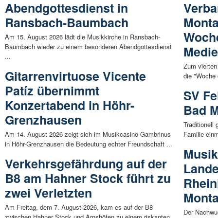
Abendgottesdienst in
Verb
Ransbach-Baumbach
Monta
Woch
Am 15. August 2026 lädt die Musikkirche in Ransbach-
Baumbach wieder zu einem besonderen Abendgottesdienst
Medi
...
Zum vierten 
Gitarrenvirtuose Vicente
die "Woche 
Patíz übernimmt
SV Fe
Konzertabend in Höhr-
Bad M
Grenzhausen
Traditionell
Am 14. August 2026 zeigt sich im Musikcasino Gambrinus
Familie einm
in Höhr-Grenzhausen die Bedeutung echter Freundschaft ...
Musi
Verkehrsgefährdung auf der
Land
B8 am Hahner Stock führt zu
Rhein
zwei Verletzten
Mont
Am Freitag, dem 7. August 2026, kam es auf der B8
Der Nachwuc
zwischen Hahner Stock und Arnshöfen zu einem riskanten