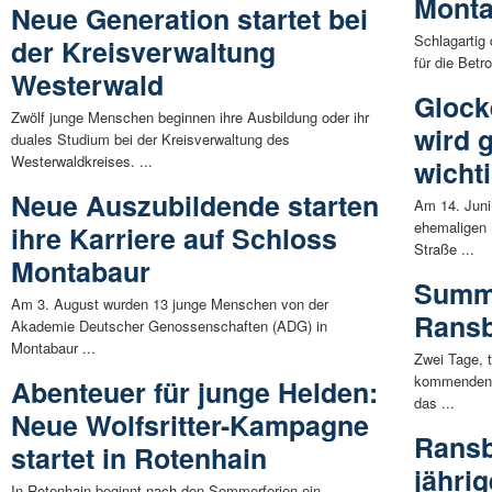
Mont
Neue Generation startet bei
Schlagartig
der Kreisverwaltung
für die Betr
Westerwald
Glock
Zwölf junge Menschen beginnen ihre Ausbildung oder ihr
wird 
duales Studium bei der Kreisverwaltung des
Westerwaldkreises. ...
wicht
Neue Auszubildende starten
Am 14. Juni
ehemaligen M
ihre Karriere auf Schloss
Straße ...
Montabaur
Summe
Am 3. August wurden 13 junge Menschen von der
Rans
Akademie Deutscher Genossenschaften (ADG) in
Montabaur ...
Zwei Tage, 
kommenden W
Abenteuer für junge Helden:
das ...
Neue Wolfsritter-Kampagne
Ransb
startet in Rotenhain
jähri
In Rotenhain beginnt nach den Sommerferien ein