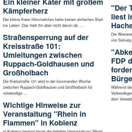
Ein kleiner Kater mit großem
"Der 
Kämpferherz
liest 
Der kleine Kater Hümmelchen hatte keinen einfachen Start
Hach
ins Leben. Das hielt ihn aber nicht davon ab, ...
Die Westerw
Straßensperrung auf der
von Solveig
Kreisstraße 101:
"Abke
Umleitungen zwischen
FDP d
Ruppach-Goldhausen und
forde
Großholbach
Bürge
Die Kreisstraße 101 wird in der kommenden Woche
zwischen Ruppach-Goldhausen und Großholbach für
Während de
notwendige ...
Verbandsgem
dem Verwalt
Wichtige Hinweise zur
Veranstaltung "Rhein in
Flammen" in Koblenz
In Koblenz beginnt heute die beliebte Veranstaltung "Rhein