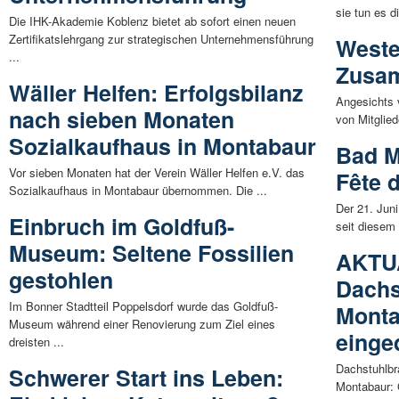
sie tun es d
Die IHK-Akademie Koblenz bietet ab sofort einen neuen
Zertifikatslehrgang zur strategischen Unternehmensführung
Weste
...
Zusa
Wäller Helfen: Erfolgsbilanz
Angesichts 
nach sieben Monaten
von Mitglied
Sozialkaufhaus in Montabaur
Bad M
Vor sieben Monaten hat der Verein Wäller Helfen e.V. das
Fête 
Sozialkaufhaus in Montabaur übernommen. Die ...
Der 21. Juni
Einbruch im Goldfuß-
seit diesem 
Museum: Seltene Fossilien
AKTU
gestohlen
Dachs
Im Bonner Stadtteil Poppelsdorf wurde das Goldfuß-
Monta
Museum während einer Renovierung zum Ziel eines
eing
dreisten ...
Dachstuhlbr
Schwerer Start ins Leben:
Montabaur: 