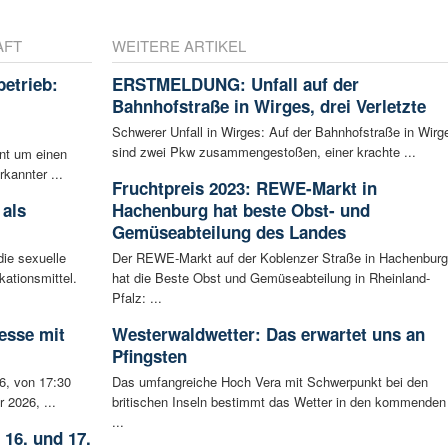
AFT
WEITERE ARTIKEL
betrieb:
ERSTMELDUNG: Unfall auf der
m
Bahnhofstraße in Wirges, drei Verletzte
Schwerer Unfall in Wirges: Auf der Bahnhofstraße in Wirg
sind zwei Pkw zusammengestoßen, einer krachte ...
ent um einen
rkannter ...
Fruchtpreis 2023: REWE-Markt in
 als
Hachenburg hat beste Obst- und
Gemüseabteilung des Landes
ie sexuelle
Der REWE-Markt auf der Koblenzer Straße in Hachenburg
ationsmittel.
hat die Beste Obst und Gemüseabteilung in Rheinland-
Pfalz: ...
esse mit
Westerwaldwetter: Das erwartet uns an
Pfingsten
6, von 17:30
Das umfangreiche Hoch Vera mit Schwerpunkt bei den
 2026, ...
britischen Inseln bestimmt das Wetter in den kommenden
...
 16. und 17.