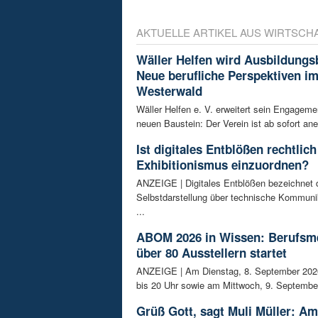
AKTUELLE ARTIKEL AUS WIRTSCH
Wäller Helfen wird Ausbildungs
Neue berufliche Perspektiven i
Westerwald
Wäller Helfen e. V. erweitert sein Engagem
neuen Baustein: Der Verein ist ab sofort ane
Ist digitales Entblößen rechtlich
Exhibitionismus einzuordnen?
ANZEIGE | Digitales Entblößen bezeichnet d
Selbstdarstellung über technische Kommunik
...
ABOM 2026 in Wissen: Berufsm
über 80 Ausstellern startet
ANZEIGE | Am Dienstag, 8. September 202
bis 20 Uhr sowie am Mittwoch, 9. September
Grüß Gott, sagt Muli Müller: Am