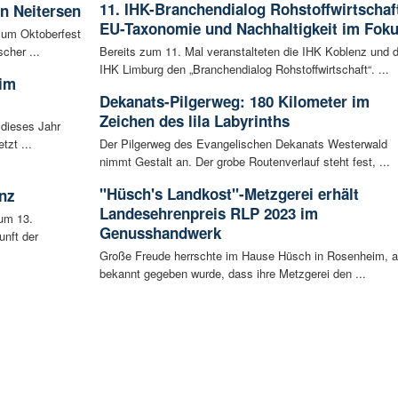
11. IHK-Branchendialog Rohstoffwirtschaf
in Neitersen
EU-Taxonomie und Nachhaltigkeit im Fok
 zum Oktoberfest
cher ...
Bereits zum 11. Mal veranstalteten die IHK Koblenz und d
IHK Limburg den „Branchendialog Rohstoffwirtschaft“. ...
 im
Dekanats-Pilgerweg: 180 Kilometer im
Zeichen des lila Labyrinths
 dieses Jahr
tzt ...
Der Pilgerweg des Evangelischen Dekanats Westerwald
nimmt Gestalt an. Der grobe Routenverlauf steht fest, ...
"Hüsch's Landkost"-Metzgerei erhält
nz
Landesehrenpreis RLP 2023 im
um 13.
Genusshandwerk
unft der
Große Freude herrschte im Hause Hüsch in Rosenheim, a
bekannt gegeben wurde, dass ihre Metzgerei den ...