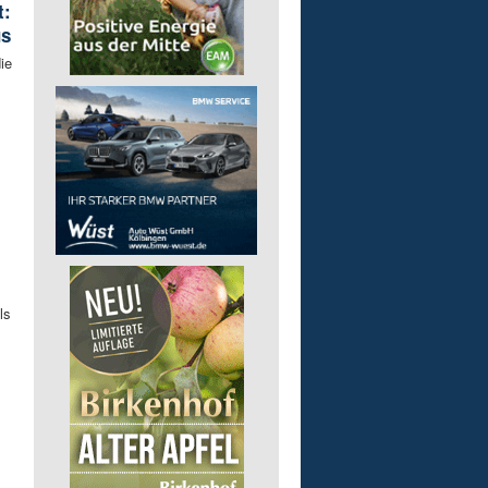
t:
us
ie
ls