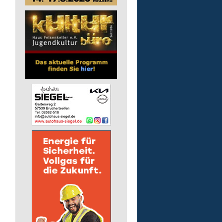
pädagogische Fachkraft
in Vollzeit
Lebenshilfe im Landkreis Altenk
GmbH
57518 Alsdorf