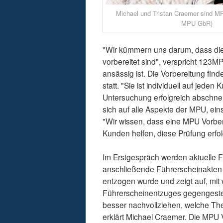
Michael und Tristan Craemer sind MP
MPU GbR)
"Wir kümmern uns darum, dass die
vorbereitet sind", verspricht 123
ansässig ist. Die Vorbereitung find
statt. "Sie ist individuell auf jed
Untersuchung erfolgreich abschnei
sich auf alle Aspekte der MPU, ei
"Wir wissen, dass eine MPU Vorber
Kunden helfen, diese Prüfung erfo
Im Erstgespräch werden aktuelle 
anschließende Führerscheinakten-
entzogen wurde und zeigt auf, m
Führerscheinentzuges gegengeste
besser nachvollziehen, welche The
erklärt Michael Craemer. Die MPU 