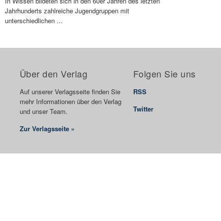
In Wissen bildeten sich in den 60er Jahren des letzten
Jahrhunderts zahlreiche Jugendgruppen mit
unterschiedlichen ...
Über den Verlag
Folgen Sie uns
Auf unserer Verlagsseite finden Sie
RSS
mehr Informationen über den Verlag
Twitter
und unser Team.
Zur Verlagsseite »