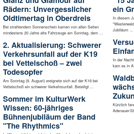
Rädern: Unvergesslicher
ein Gr
Oldtimertag in Oberdreis
In diesem J
"Westerwald
Bei strahlendem Sonnenschein kamen von allen Seiten
Jubiläum ...
mindestens 20 Jahre alte Fahrzeuge am Sonntag, dem ...
Versu
2. Aktualisierung: Schwerer
Einfa
Verkehrsunfall auf der K19
In der Nacht
bei Vettelschoß – zwei
kam es in A
Todesopfer
Waldb
Am Sonntag (9. August) ereignete sich auf der K19 bei
wächs
Vettelschoß ein schwerer Verkehrsunfall. Beteiligt ...
Zukun
Sommer im KulturWerk
Kürzlich fa
Wissen: 60-jähriges
Adenauer-Sti
Bühnenjubiläum der Band
"The Rhythmics"