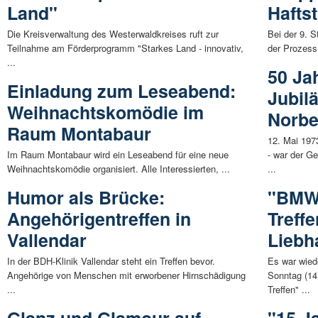
Land"
Hafts
Die Kreisverwaltung des Westerwaldkreises ruft zur
Bei der 9. 
Teilnahme am Förderprogramm "Starkes Land - innovativ,
der Prozess
...
50 Ja
Einladung zum Leseabend:
Jubilä
Weihnachtskomödie im
Norbe
Raum Montabaur
12. Mai 197
Im Raum Montabaur wird ein Leseabend für eine neue
- war der G
Weihnachtskomödie organisiert. Alle Interessierten, ...
...
Humor als Brücke:
"BMW 
Angehörigentreffen in
Treffe
Vallendar
Liebh
In der BDH-Klinik Vallendar steht ein Treffen bevor.
Es war wiede
Angehörige von Menschen mit erworbener Hirnschädigung
Sonntag (14
...
Treffen" ...
Glanz und Glamour auf
"15 J