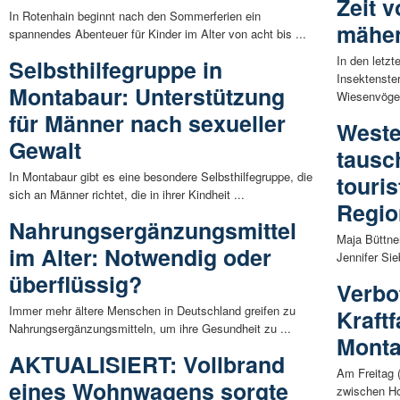
Zeit 
In Rotenhain beginnt nach den Sommerferien ein
mähe
spannendes Abenteuer für Kinder im Alter von acht bis ...
In den letz
Selbsthilfegruppe in
Insektenste
Montabaur: Unterstützung
Wiesenvögel
für Männer nach sexueller
Weste
Gewalt
tausc
In Montabaur gibt es eine besondere Selbsthilfegruppe, die
touri
sich an Männer richtet, die in ihrer Kindheit ...
Regio
Nahrungsergänzungsmittel
Maja Büttner
im Alter: Notwendig oder
Jennifer Sieb
überflüssig?
Verbo
Immer mehr ältere Menschen in Deutschland greifen zu
Kraft
Nahrungsergänzungsmitteln, um ihre Gesundheit zu ...
Monta
AKTUALISIERT: Vollbrand
Am Freitag 
eines Wohnwagens sorgte
zwischen Ho