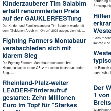
Förderung b
Kinderzauberer Tim Salabim
Schwerpunkt
erhält renommierten Preis
Hilfe
auf der GAUKLERFESTung
erkra
Der Kinder- und Familienzauberer Tim Salabim wurde mit
Weste
dem "Goldenen Arsch mit Ohren" 2026 ausgezeichnet. ...
"Was macht 
Fighting Farmers Montabaur
könnte eine 
verabschieden sich mit
Weste
klarem Sieg
typisc
Die Fighting Farmers Montabaur beendeten ihre
Heimspielsaison in der GFL2 mit einem beeindruckenden
Im Bereich 
Sieg. ...
recht kühle
...
Rheinland-Pfalz-weiter
Der W
LEADER-Förderaufruf
1 von
gestartet: Zehn Millionen
Breit
Euro im Topf für "Starkes
Wunderschö