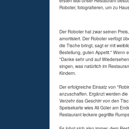
ersten Mal unser Restaurant besuch
Roboter, fotografieren, um zu Hau
Der Roboter hat zwar seinen Preis,
amortisiert. Der Roboter verfügt ü
die Tische bringt, sagt er mit weib
Bestellung, guten Appetit." Wenn e
"Danke sehr und auf Wiedersehen
singen, was natürlich im Restaurant
Kindern.
Der erfolgreiche Einsatz von "Robi
anzuschaffen. Ergänzt werden die
Verzehr das Geschirr von den Tisc
Speisekarte wies Ali Güler am End
Restaurant leckere gegrillte Rumps
Es lohnt sich also immer, dem Re