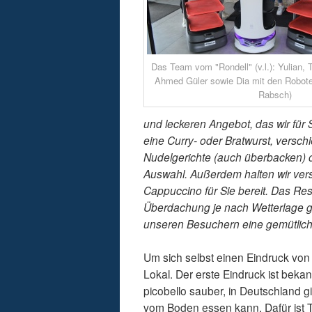
Das Team vom "Rondell" (v.l.): Yulian, T
Ahmed Güler sowie Dia mit den Robote
Rabsch)
und leckeren Angebot, das wir für 
eine Curry- oder Bratwurst, versc
Nudelgerichte (auch überbacken) od
Auswahl. Außerdem halten wir vers
Cappuccino für Sie bereit. Das Re
Überdachung je nach Wetterlage g
unseren Besuchern eine gemütlich
Um sich selbst einen Eindruck vo
Lokal. Der erste Eindruck ist bekan
picobello sauber, in Deutschland gi
vom Boden essen kann. Dafür ist Te