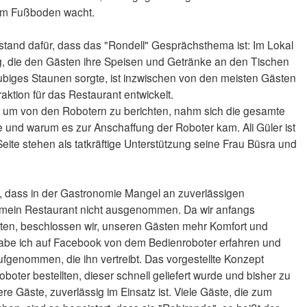
em Fußboden wacht.
stand dafür, dass das "Rondell" Gesprächsthema ist: Im Lokal
g, die den Gästen ihre Speisen und Getränke an den Tischen
ubiges Staunen sorgte, ist inzwischen von den meisten Gästen
raktion für das Restaurant entwickelt.
, um von den Robotern zu berichten, nahm sich die gesamte
wie und warum es zur Anschaffung der Roboter kam. Ali Güler ist
eite stehen als tatkräftige Unterstützung seine Frau Büsra und
nt, dass in der Gastronomie Mangel an zuverlässigen
 mein Restaurant nicht ausgenommen. Da wir anfangs
ten, beschlossen wir, unseren Gästen mehr Komfort und
 habe ich auf Facebook von dem Bedienroboter erfahren und
genommen, die ihn vertreibt. Das vorgestellte Konzept
oter bestellten, dieser schnell geliefert wurde und bisher zu
re Gäste, zuverlässig im Einsatz ist. Viele Gäste, die zum