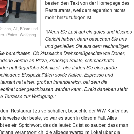
besten den Text von der Homepage des
Restaurants, weil dem eigentlich nichts
mehr hinzuzufügen ist.
etiana, Ali, Büsra und
"Wenn Sie Lust auf ein gutes und frisches
rn. (Fotos: Wolfgang
Gericht haben, dann besuchen Sie uns
und genießen Sie aus dem reichhaltigen
Sie bereithalten. Ob klassische Drehspießgerichte wie Döner,
hiedene Sorten an Pizza, knackige Salate, schmackhafte
er gutbürgerliche Schnitzel - hier finden Sie eine große
chiedene Eisspezialitäten sowie Kaffee, Espresso und
staurant hat einen großen Innenbereich, bei dem die
eöffnet oder geschlossen werden kann. Direkt daneben steht
e Terrasse zur Verfügung."
n dem Restaurant zu verschaffen, besuchte der WW-Kurier das
nterweise der beste, so war es auch in diesem Fall. Alles
bt es ein Sprichwort, das da lautet: Es ist so sauber, dass man
tiana verantwortlich, die allgegenwärtig im Lokal über die