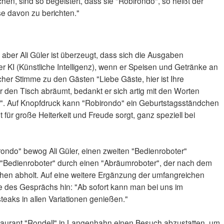
en, sind so begeistert, dass sie "Robirondo", so heißt der
se davon zu berichten."
 aber Ali Güler ist überzeugt, dass sich die Ausgaben
ber KI (Künstliche Intelligenz), wenn er Speisen und Getränke an
licher Stimme zu den Gästen "Liebe Gäste, hier ist Ihre
r den Tisch abräumt, bedankt er sich artig mit den Worten
". Auf Knopfdruck kann "Robirondo" ein Geburtstagsständchen
 für große Heiterkeit und Freude sorgt, ganz speziell bei
rondo" bewog Ali Güler, einen zweiten "Bedienroboter"
 "Bedienroboter" durch einen "Abräumroboter", der nach dem
hen abholt. Auf eine weitere Ergänzung der umfangreichen
e des Gesprächs hin: "Ab sofort kann man bei uns im
teaks in allen Variationen genießen."
staurant "Rondell" in Langenhahn einen Besuch abzustatten, um