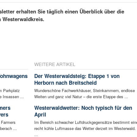
etter erhalten Sie täglich einen Überblick über die
m Westerwaldkreis.
WEITERE ARTIKEL
 Wohnwagens
Der Westerwaldsteig: Etappe 1 von
Herborn nach Breitscheid
m Parkplatz
Wunderschöne Fachwerkhäuser, Steinkammern, endlose
 Insassen ...
Weiten und ganz viel Natur – die erste Etappe des ...
rmers
Westerwaldwetter: Noch typisch für den
vers
April
g Farmers
Im Bereich schwacher Luftdruckgegensätze bestimmt ein
berach ...
recht kühle Luftmasse das Wetter derzeit im Westerwald.
...