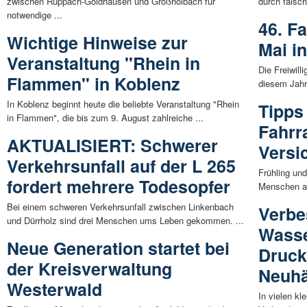
zwischen Ruppach-Goldhausen und Großholbach für
durch falsc
notwendige ...
46. F
Wichtige Hinweise zur
Mai i
Veranstaltung "Rhein in
Die Freiwill
Flammen" in Koblenz
diesem Jahr 
In Koblenz beginnt heute die beliebte Veranstaltung "Rhein
Tipps
in Flammen", die bis zum 9. August zahlreiche ...
Fahrr
AKTUALISIERT: Schwerer
Versi
Verkehrsunfall auf der L 265
Frühling un
fordert mehrere Todesopfer
Menschen auf
Bei einem schweren Verkehrsunfall zwischen Linkenbach
Verbe
und Dürrholz sind drei Menschen ums Leben gekommen. ...
Wasse
Neue Generation startet bei
Druck
der Kreisverwaltung
Neuhä
Westerwald
In vielen kl