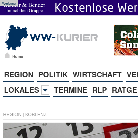
Werbung
Home
REGION
POLITIK
WIRTSCHAFT
VE
LOKALES
TERMINE
RLP
RATGE
REGION
|
KOBLENZ