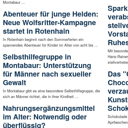
Montabaur ...
Spark
Abenteuer für junge Helden:
verab
Neue Wolfsritter-Kampagne
stell
startet in Rotenhain
Vorst
In Rotenhain beginnt nach den Sommerferien ein
Ruhe
spannendes Abenteuer für Kinder im Alter von acht bis ...
Mit besond
Selbsthilfegruppe in
Hans-Rainer
stellvertrete
Montabaur: Unterstützung
für Männer nach sexueller
Das "
Gewalt
Choco
verza
In Montabaur gibt es eine besondere Selbsthilfegruppe, die
sich an Männer richtet, die in ihrer Kindheit ...
Kunst
Nahrungsergänzungsmittel
Schok
im Alter: Notwendig oder
Schokolade 
Aprilwochen
überflüssig?