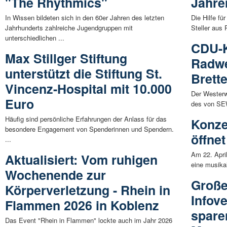
"The Rhythmics"
Jahre
In Wissen bildeten sich in den 60er Jahren des letzten
Die Hilfe f
Jahrhunderts zahlreiche Jugendgruppen mit
Steller aus 
unterschiedlichen ...
CDU-K
Max Stillger Stiftung
Radwe
unterstützt die Stiftung St.
Brett
Vincenz-Hospital mit 10.000
Der Westerw
Euro
des von SEW
Häufig sind persönliche Erfahrungen der Anlass für das
Konze
besondere Engagement von Spenderinnen und Spendern.
öffnet
...
Am 22. Apri
Aktualisiert: Vom ruhigen
eine musikal
Wochenende zur
Große
Körperverletzung - Rhein in
Infov
Flammen 2026 in Koblenz
spare
Das Event "Rhein in Flammen" lockte auch im Jahr 2026