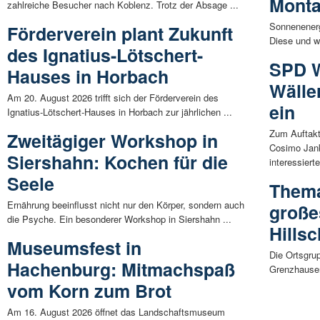
Mont
zahlreiche Besucher nach Koblenz. Trotz der Absage ...
Sonnenenerg
Förderverein plant Zukunft
Diese und we
des Ignatius-Lötschert-
SPD W
Hauses in Horbach
Wälle
Am 20. August 2026 trifft sich der Förderverein des
ein
Ignatius-Lötschert-Hauses in Horbach zur jährlichen ...
Zum Auftakt
Zweitägiger Workshop in
Cosimo Jan
Siershahn: Kochen für die
interessierte
Seele
Thema
Ernährung beeinflusst nicht nur den Körper, sondern auch
große
die Psyche. Ein besonderer Workshop in Siershahn ...
Hills
Museumsfest in
Die Ortsgrup
Hachenburg: Mitmachspaß
Grenzhausen
vom Korn zum Brot
Am 16. August 2026 öffnet das Landschaftsmuseum