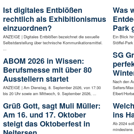
Ist digitales Entblößen
Was w
rechtlich als Exhibitionismus
Entde
einzuordnen?
Park g
ANZEIGE | Digitales Entblößen bezeichnet die sexuelle
Ein Blick hi
Selbstdarstellung über technische Kommunikationsmittel.
Stöffel-Park
...
SG Gr
ABOM 2026 in Wissen:
perfe
Berufsmesse mit über 80
Winte
Ausstellern startet
Nach den A
ANZEIGE | Am Dienstag, 8. September 2026, von 17:30
Selters/Max
bis 20 Uhr sowie am Mittwoch, 9. September 2026, ...
Elbert/Horba
Grüß Gott, sagt Muli Müller:
Welch
Am 16. und 17. Oktober
ins H
steigt das Oktoberfest in
Ab 2024 sol
mindestens 
Neitersen