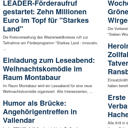
LEADER-Förderaufruf
Woche
gestartet: Zehn Millionen
Gröne
Euro im Topf für "Starkes
Wirge
Land"
Die Vorbere
"Sieben Woc
Die Kreisverwaltung des Westerwaldkreises ruft zur
Teilnahme am Förderprogramm "Starkes Land - innovativ,
Heroi
...
Zollf
Einladung zum Leseabend:
Tatve
Weihnachtskomödie im
Ransb
Raum Montabaur
Einsatzkräf
Im Raum Montabaur wird ein Leseabend für eine neue
haben berei
Weihnachtskomödie organisiert. Alle Interessierten, ...
Erste
Humor als Brücke:
Verb
Angehörigentreffen in
Hache
Vallendar
Alle 918 in