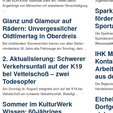
In der BDH-Klinik Vallendar steht ein Treffen bevor.
Jugendliche
Angehörige von Menschen mit erworbener Hirnschädigung
Spark
...
förde
Glanz und Glamour auf
Sport
Rädern: Unvergesslicher
Die Sparkas
Oldtimertag in Oberdreis
Sportabzeic
Bei strahlendem Sonnenschein kamen von allen Seiten
Westerwaldkr
mindestens 20 Jahre alte Fahrzeuge am Sonntag, dem ...
IHK M
2. Aktualisierung: Schwerer
Konta
Verkehrsunfall auf der K19
Arbei
bei Vettelschoß – zwei
aus d
Todesopfer
Die Regiona
Am Sonntag (9. August) ereignete sich auf der K19 bei
Handelskamm
Vettelschoß ein schwerer Verkehrsunfall. Beteiligt ...
Eiche
Sommer im KulturWerk
Dorfg
Wissen: 60-jähriges